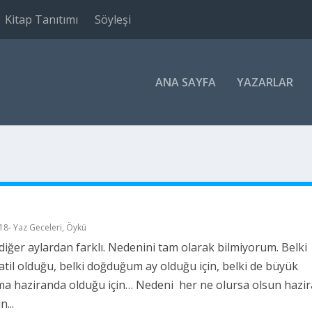
Kitap Tanıtımı
Söyleşi
ANA SAYFA
YAZARLAR
n
18- Yaz Geceleri
,
Öykü
diğer aylardan farklı. Nedenini tam olarak bilmiyorum. Belki
tatil olduğu, belki doğduğum ay olduğu için, belki de büyük
a haziranda olduğu için… Nedeni her ne olursa olsun hazir
n...