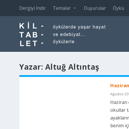
Dergiyi İndir
Temalar
Duyurular
Öykü
Yazar:
Altuğ Altıntaş
Hazira
Ağustos 20
Haziran 
okullar 
ayaklanm
benim içi