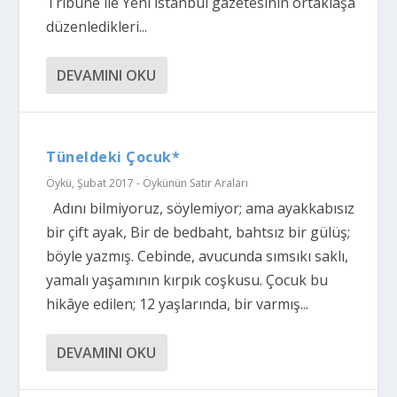
Tribune ile Yeni İstanbul gazetesinin ortaklaşa
düzenledikleri...
DEVAMINI OKU
Tüneldeki Çocuk*
Öykü
,
Şubat 2017 - Öykünün Satır Araları
Adını bilmiyoruz, söylemiyor; ama ayakkabısız
bir çift ayak, Bir de bedbaht, bahtsız bir gülüş;
böyle yazmış. Cebinde, avucunda sımsıkı saklı,
yamalı yaşamının kırpık coşkusu. Çocuk bu
hikâye edilen; 12 yaşlarında, bir varmış...
DEVAMINI OKU