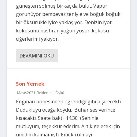
güneşten solmuş birkaç da bulut. Vapur
görünüyor bembeyaz teniyle ve boğuk boğuk
bir öksürükle iyice yaklaşıyor. Denizin iyot
kokusunu bastıran yoğun yosun kokusu
ciğerlerimi yakıyor....
DEVAMINI OKU
Son Yemek
-Mayıs2021-Beklemek
,
Öykü
Enginarı annesinden öğrendiği gibi pişirecekti.
Düdüklüyü ocağa koydu. Buhar ses verince
kısacaktı. Saate baktı: 14.30 (Seninle
mutluyum, teşekkür ederim. Artık gelecek için
ümidim kalmamıştı. Emekli olmayı