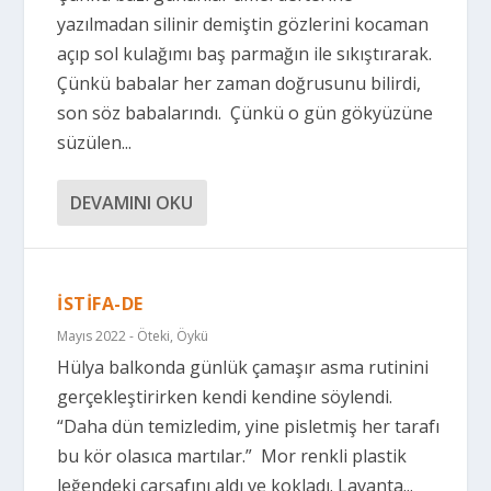
yazılmadan silinir demiştin gözlerini kocaman
açıp sol kulağımı baş parmağın ile sıkıştırarak.
Çünkü babalar her zaman doğrusunu bilirdi,
son söz babalarındı. Çünkü o gün gökyüzüne
süzülen...
DEVAMINI OKU
İSTİFA-DE
Mayıs 2022 - Öteki
,
Öykü
Hülya balkonda günlük çamaşır asma rutinini
gerçekleştirirken kendi kendine söylendi.
“Daha dün temizledim, yine pisletmiş her tarafı
bu kör olasıca martılar.” Mor renkli plastik
leğendeki çarşafını aldı ve kokladı. Lavanta...