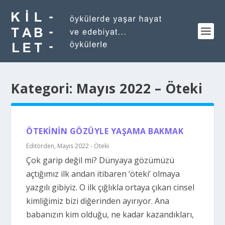
Kategori:
Mayıs 2022 – Öteki
ÖTEKİNİN GÖZÜYLE YAŞAMA BAKMAK
Editörden
,
Mayıs 2022 - Öteki
Çok garip değil mi? Dünyaya gözümüzü
açtığımız ilk andan itibaren ‘öteki’ olmaya
yazgılı gibiyiz. O ilk çığlıkla ortaya çıkan cinsel
kimliğimiz bizi diğerinden ayırıyor. Ana
babanızın kim olduğu, ne kadar kazandıkları,