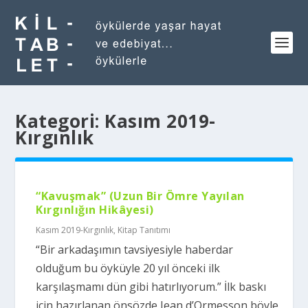
Kategori:
Kasım 2019-
Kırgınlık
“Kavuşmak” (Uzun Bir Ömre Yayılan
Kırgınlığın Hikâyesi)
Kasım 2019-Kırgınlık
,
Kitap Tanıtımı
“Bir arkadaşımın tavsiyesiyle haberdar
olduğum bu öyküyle 20 yıl önceki ilk
karşılaşmamı dün gibi hatırlıyorum.” İlk baskı
için hazırlanan önsözde Jean d’Ormesson böyle