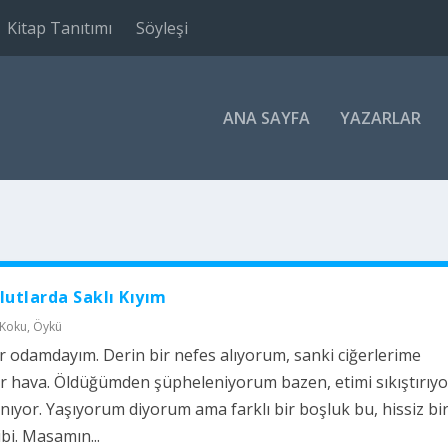
Kitap Tanıtımı
Söyleşi
ANA SAYFA
YAZARLAR
lutlarda Saklı Kıyım
 Koku
,
Öykü
r odamdayım. Derin bir nefes alıyorum, sanki ciğerlerime
 hava. Öldüğümden şüpheleniyorum bazen, etimi sıkıştırıy
nıyor. Yaşıyorum diyorum ama farklı bir boşluk bu, hissiz bi
bi. Masamın...