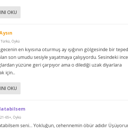
INI OKU
 Aysın
 Türkü
,
Öykü
 gecenin en kıyısına oturmuş ay ışığının gölgesinde bir tepe
alan son umudu sesiyle yaşatmaya çalışıyordu. Sesindeki ince
ğlardan yüzüne geri çarpıyor ama o dilediği uzak diyarlara
k için...
INI OKU
latabilsem
021-65+
,
Öykü
atabilsem seni… Yokluğun, cehennemin öbür adıdır Üşüyoru