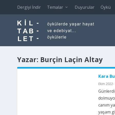
Dergiyi İndir
Temalar
Duyurular
Öykü
Yazar:
Burçin Laçin Altay
Kara Bu
Ekim 2022-
Günlerdi
dolmuyor
canım ya
yaşam gi