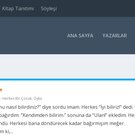
Kitap Tanıtımı
Söyleşi
ANA SAYFA
YAZARLAR
e
- Herkes Bir Çocuk
,
Öykü
nasıl bilirdiniz?” diye sordu imam. Herkes “İyi biliriz!” dedi.
bağırdım. “Kendimden bilirim.” sonuna da “Ulan!” ekledim. H
ndü. Herkesi bana döndürecek kadar bağırmışım meğer.
 ki,...