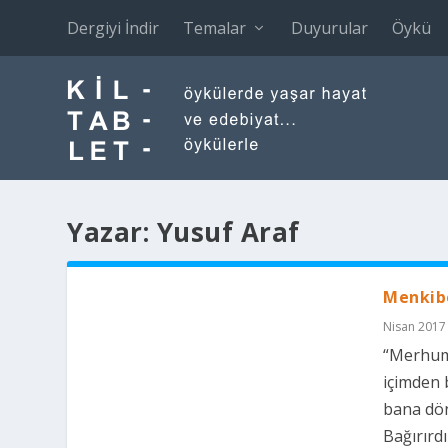
Dergiyi İndir
Temalar
Duyurular
Öykü
Yazar:
Yusuf Araf
Menkib
Nisan 2017 
“Merhumu 
içimden 
bana dö
Bağırırdım