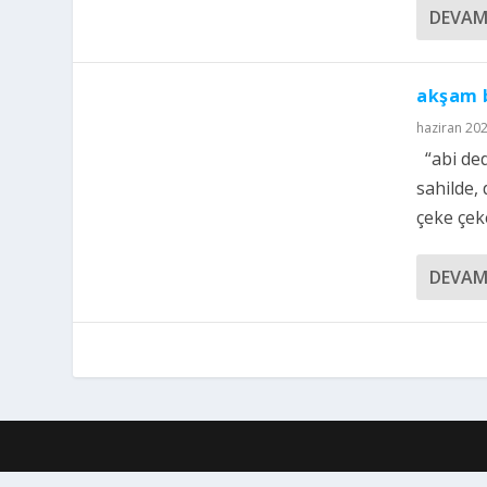
DEVAM
akşam b
haziran 20
“abi ded
sahilde,
çeke çeke
DEVAM