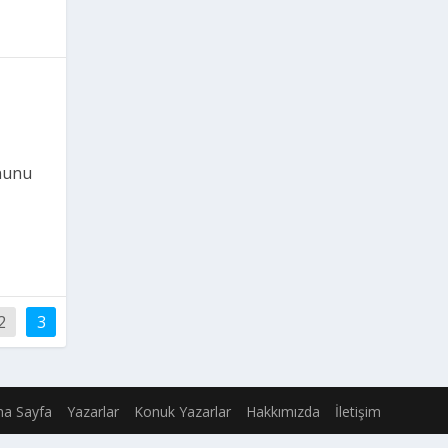
”
rnunu
2
3
na Sayfa
Yazarlar
Konuk Yazarlar
Hakkımızda
İletişim