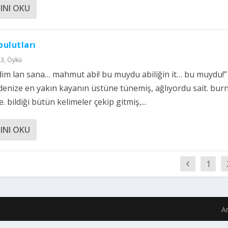
INI OKU
ulutları
23
,
Öykü
im lan sana… mahmut abi! bu muydu abiliğin it… bu muydu!
 denize en yakın kayanın üstüne tünemiş, ağlıyordu sait. bu
. bildiği bütün kelimeler çekip gitmiş,...
INI OKU
1
A