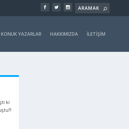
KONUK YAZARLAR
HAKKIMIZDA
İLETIŞIM
ti ki
ştu?!