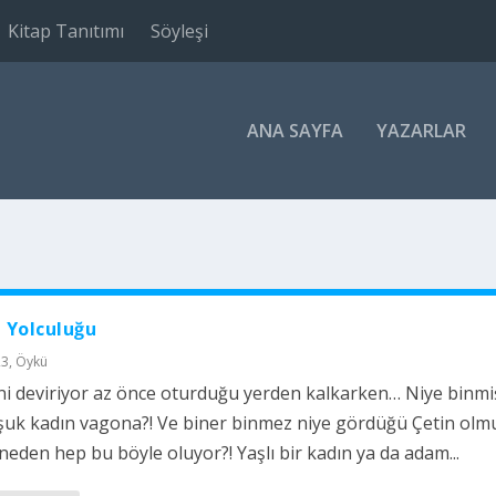
Kitap Tanıtımı
Söyleşi
ANA SAYFA
YAZARLAR
n Yolculuğu
23
,
Öykü
i deviriyor az önce oturduğu yerden kalkarken… Niye binmiş
uk kadın vagona?! Ve biner binmez niye gördüğü Çetin olmu
 neden hep bu böyle oluyor?! Yaşlı bir kadın ya da adam...