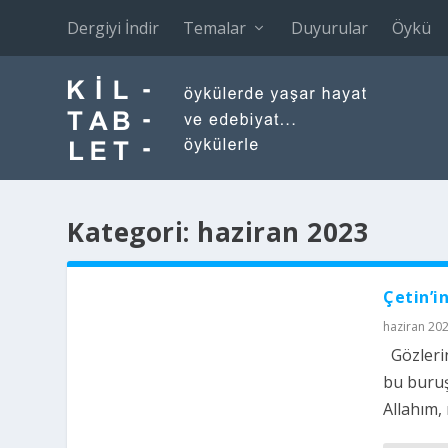
Dergiyi İndir
Temalar
Duyurular
Öykü
Kategori:
haziran 2023
Çetin’i
haziran 20
Gözlerin
bu buruş
Allahım,