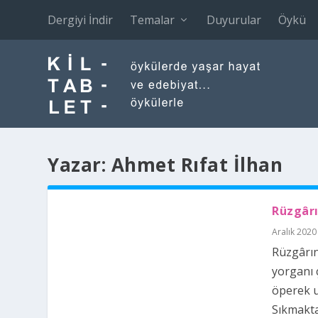
Dergiyi İndir
Temalar
Duyurular
Öykü
Yazar:
Ahmet Rıfat İlhan
Rüzgâr
Aralık 2020
Rüzgârı
yorganı 
öperek u
Sıkmakta