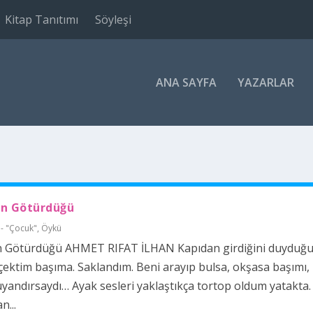
Kitap Tanıtımı
Söyleşi
ANA SAYFA
YAZARLAR
ın Götürdüğü
 - "Çocuk"
,
Öykü
n Götürdüğü AHMET RIFAT İLHAN Kapıdan girdiğini duyduğ
çektim başıma. Saklandım. Beni arayıp bulsa, okşasa başımı,
yandırsaydı… Ayak sesleri yaklaştıkça tortop oldum yatakta.
n...