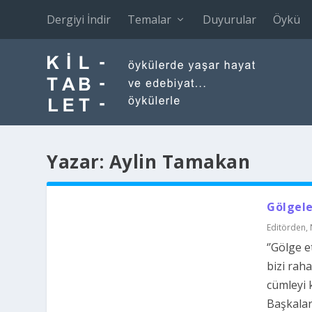
Dergiyi İndir
Temalar
Duyurular
Öykü
Yazar:
Aylin Tamakan
Gölgele
Editörden
,
‘’Gölge 
bizi rah
cümleyi 
Başkaları