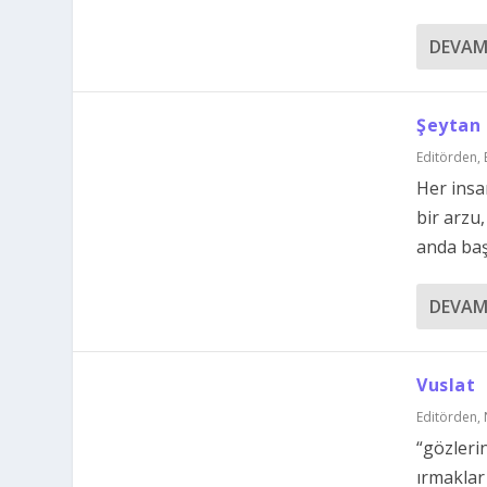
DEVAM
Şeytan 
Editörden
,
Her insan
bir arzu
anda baş
DEVAM
Vuslat
Editörden
,
“gözler
ırmaklar