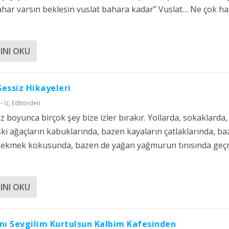
ahar varsın beklesin vuslat bahara kadar” Vuslat… Ne çok ha
INI OKU
 Sessiz Hikayeleri
- İz
,
Editörden
z boyunca birçok şey bize izler bırakır. Yollarda, sokaklarda,
ki ağaçların kabuklarında, bazen kayaların çatlaklarında, b
r ekmek kokusunda, bazen de yağan yağmurun tınısında geç
INI OKU
nı Sevgilim Kurtulsun Kalbim Kafesinden