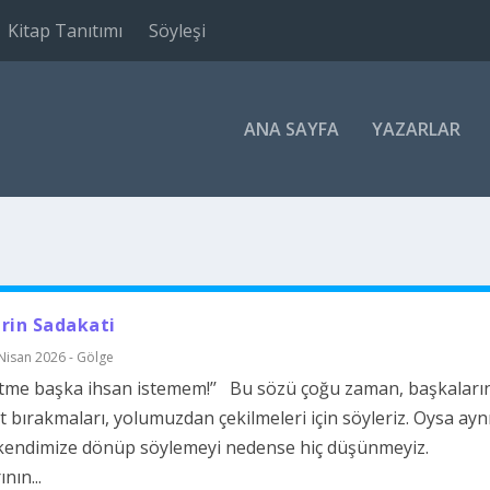
Kitap Tanıtımı
Söyleşi
ANA SAYFA
YAZARLAR
rin Sadakati
Nisan 2026 - Gölge
etme başka ihsan istemem!’’ Bu sözü çoğu zaman, başkaları
at bırakmaları, yolumuzdan çekilmeleri için söyleriz. Oysa ayn
kendimize dönüp söylemeyi nedense hiç düşünmeyiz.
nın...