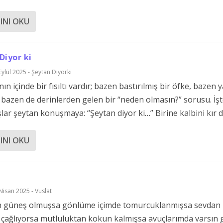
INI OKU
Diyor ki
Eylül 2025 - Şeytan Diyorki
ın içinde bir fısıltı vardır; bazen bastırılmış bir öfke, bazen 
, bazen de derinlerden gelen bir “neden olmasın?” sorusu. İş
lar şeytan konuşmaya: “Şeytan diyor ki…” Birine kalbini kır diy
INI OKU
Nisan 2025 - Vuslat
in güneş olmuşsa gönlüme içimde tomurcuklanmışsa sevdan
 çağlıyorsa mutluluktan kokun kalmışsa avuçlarımda varsın 