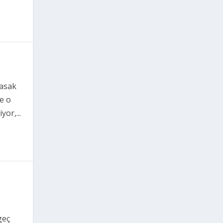
yasak
te o
or,...
geç