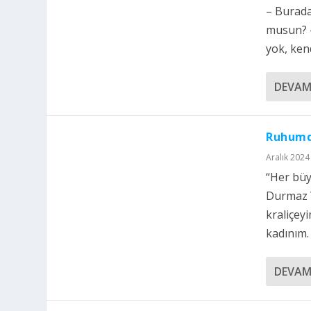
– Burada
musun? –
yok, ken
DEVAM
Ruhumd
Aralık 2024 
“Her büy
Durmaz 
kraliçey
kadınım. 
DEVAM