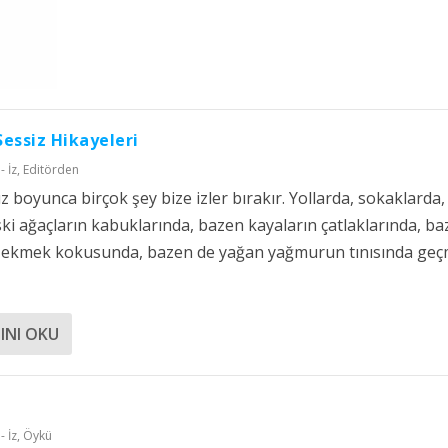
 Sessiz Hikayeleri
- İz
,
Editörden
z boyunca birçok şey bize izler bırakır. Yollarda, sokaklarda,
ki ağaçların kabuklarında, bazen kayaların çatlaklarında, b
r ekmek kokusunda, bazen de yağan yağmurun tınısında geç
INI OKU
- İz
,
Öykü