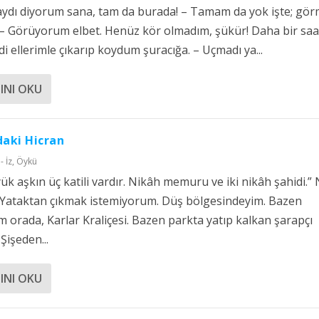
ydı diyorum sana, tam da burada! – Tamam da yok işte; gö
 Görüyorum elbet. Henüz kör olmadım, şükür! Daha bir saa
di ellerimle çıkarıp koydum şuracığa. – Uçmadı ya...
INI OKU
aki Hicran
- İz
,
Öykü
ük aşkın üç katili vardır. Nikâh memuru ve iki nikâh şahidi.”
Yataktan çıkmak istemiyorum. Düş bölgesindeyim. Bazen
im orada, Karlar Kraliçesi. Bazen parkta yatıp kalkan şarapçı
Şişeden...
INI OKU