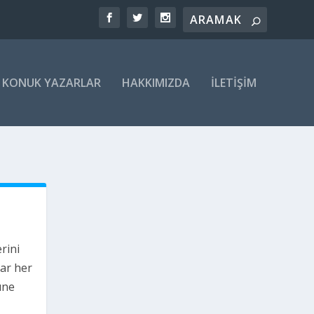
KONUK YAZARLAR
HAKKIMIZDA
İLETIŞIM
rini
lar her
üne