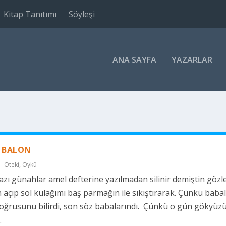
Kitap Tanıtımı
Söyleşi
ANA SAYFA
YAZARLAR
I BALON
- Öteki
,
Öykü
zı günahlar amel defterine yazılmadan silinir demiştin gözle
açıp sol kulağımı baş parmağın ile sıkıştırarak. Çünkü baba
ğrusunu bilirdi, son söz babalarındı. Çünkü o gün gökyüz
.