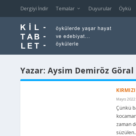
Dergiyi İndir
Temalar
Duyurular
Öykü
Yazar:
Aysim Demiröz Göral
KIRMIZ
Mayıs 2022 
Çünkü ba
kocaman 
zaman do
süzülen..