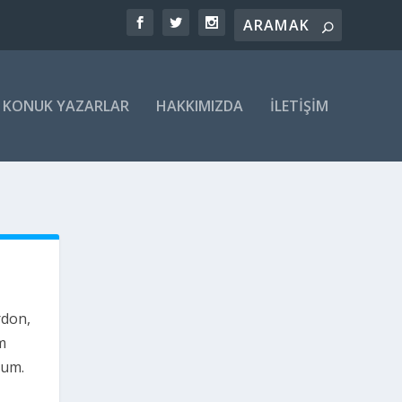
KONUK YAZARLAR
HAKKIMIZDA
İLETIŞIM
rdon,
m
dum.