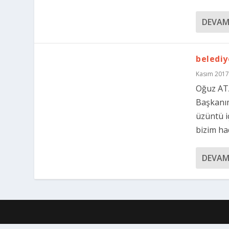
DEVAM
beledi
Kasım 2017
Oğuz ATA
Başkanım
üzüntü i
bizim had
DEVAM