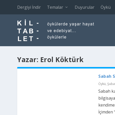
Dergiyi İndir
Temalar
Duyurular
Öykü
Yazar:
Erol Köktürk
Sabah S
Öykü
,
Şubat
Sabah ka
bilgisay
kendime.
İçimden “