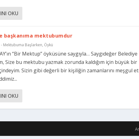
INI OKU
ye başkanıma mektubumdur
 - Mektubuma Başlarken
,
Öykü
Y’ın “Bir Mektup” öyküsüne saygıyla… Saygıdeğer Belediye
, Size bu mektubu yazmak zorunda kaldığım için büyük bir
çindeyim. Sizin gibi değerli bir kişiliğin zamanlarını meşgul e
dimiz...
INI OKU
A