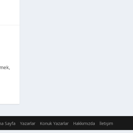
tmek,
na Sayfa
Yazarlar
Konuk Yazarlar
Hakkımızda
İletişim