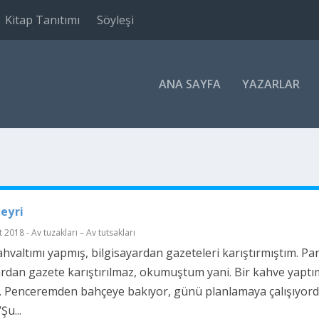
Kitap Tanıtımı
Söyleşi
ANA SAYFA
YAZARLAR
eyri
 2018 - Av tuzakları – Av tutsakları
hvaltımı yapmış, bilgisayardan gazeteleri karıştırmıştım. Pa
ardan gazete karıştırılmaz, okumuştum yani. Bir kahve yaptı
 Penceremden bahçeye bakıyor, günü planlamaya çalışıyor
Şu...