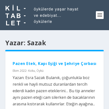
Yazar:
Sazak
Pazen Etek, Kapı Eşiği ve Şehriye Çorbası
Ekim 2022- Koku
,
Öykü
Yazan: Esra Sazak Bulanık, çoğunlukla boz
renkli ve hayli mutsuz duranlardan tercih
ederdi kadın pazen eteklerini… Bu tip anneler
aynı pazen eteği cam silerken de bacaklarının
arasına kıstırarak kullanırlar. Eteğin ayağına...