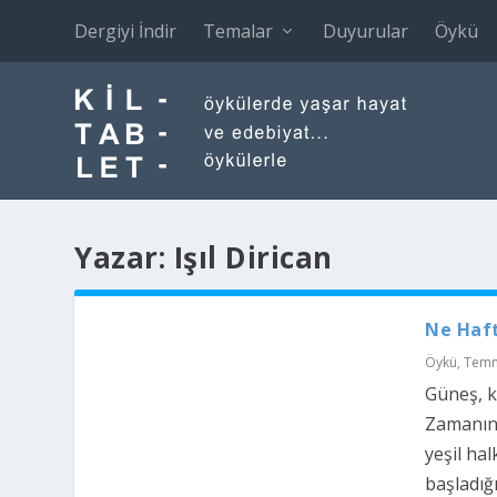
Dergiyi İndir
Temalar
Duyurular
Öykü
Yazar:
Işıl Dirican
Ne Haf
Öykü
,
Temm
Güneş, k
Zamanın 
yeşil ha
başladığı