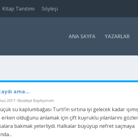
Kitap Tanıtımı
Söyleşi
ANA SAYFA
YAZARLAR
taydı ama…
uz 2017- Musikiye Bayılıyorum
üçük su kaplumbağası Turti’in sırtına iyi gelecek kadar ışımış
erken olduğunu anlamak için çift kuyruklu yılanlarını gözle
lkalara bakmak yeterliydi. Halkalar büyüyüp nefret saçmaya
nda...