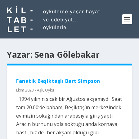
Yazar:
Sena Gölebakar
Fanatik Beşiktaşlı Bart Simpson
Ekim 2023 - Aşk
,
Öykü
1994 yılının sıcak bir Ağustos akşamıydı. Saat
tam 20.00’de babam, Beşiktaş’ın merkezindeki
evimizin sokağından arabasıyla giriş yaptı.
Aracın burnunu yola soktuğu anda kornaya
bastı, biz de -her akşam olduğu gibi-...