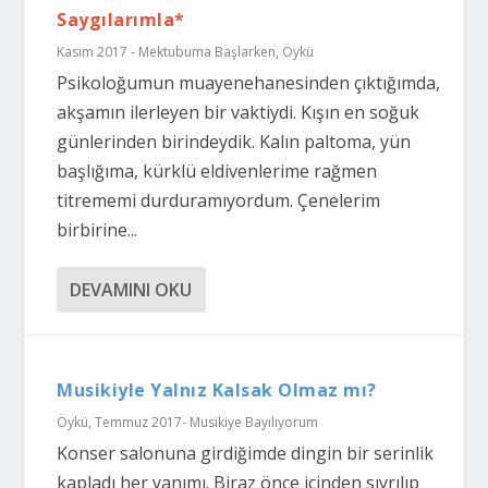
Saygılarımla*
Kasım 2017 - Mektubuma Başlarken
,
Öykü
Psikoloğumun muayenehanesinden çıktığımda,
akşamın ilerleyen bir vaktiydi. Kışın en soğuk
günlerinden birindeydik. Kalın paltoma, yün
başlığıma, kürklü eldivenlerime rağmen
titrememi durduramıyordum. Çenelerim
birbirine...
DEVAMINI OKU
Musikiyle Yalnız Kalsak Olmaz mı?
Öykü
,
Temmuz 2017- Musikiye Bayılıyorum
Konser salonuna girdiğimde dingin bir serinlik
kapladı her yanımı. Biraz önce içinden sıyrılıp