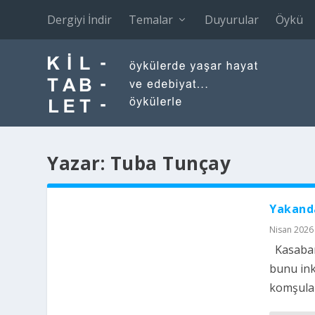
Dergiyi İndir
Temalar
Duyurular
Öykü
Yazar:
Tuba Tunçay
Yakand
Nisan 2026
Kasabanı
bunu ink
komşular