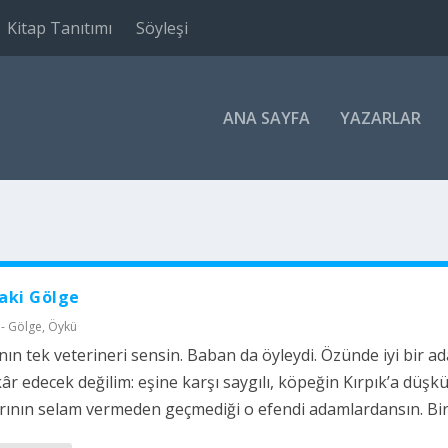
Kitap Tanıtımı
Söyleşi
ANA SAYFA
YAZARLAR
aki Gölge
 - Gölge
,
Öykü
n tek veterineri sensin. Baban da öyleydi. Özünde iyi bir a
âr edecek değilim: eşine karşı saygılı, köpeğin Kırpık’a düşk
ının selam vermeden geçmediği o efendi adamlardansın. Bir 