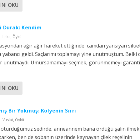
INI OKU
i Durak: Kendim
- Leke
,
Öykü
tasyondan ağır ağır hareket ettiğinde, camdan yansıyan silue
a yabancı geldi. Saçlarımı toplamayı yine unutmuştum. Belki 
i bir unutmaydı. Umursamamayı seçmek, görünmemeyi garant
INI OKU
mış Bir Yokmuş: Kolyenin Sırrı
- Vuslat
,
Öykü
lı oturduğumuz sedirde, anneannem bana ördüğü şalın ilmekl
tarken, ben de sobanın üzerinde kaynayan çilek reçelinin