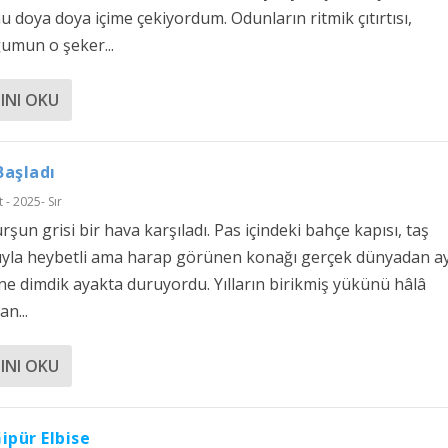
 doya doya içime çekiyordum. Odunların ritmik çıtırtısı,
umun o şeker...
INI OKU
Başladı
 - 2025- Sır
urşun grisi bir hava karşıladı. Pas içindeki bahçe kapısı, taş
ıyla heybetli ama harap görünen konağı gerçek dünyadan a
ine dimdik ayakta duruyordu. Yılların birikmiş yükünü hâlâ
n...
INI OKU
ipür Elbise