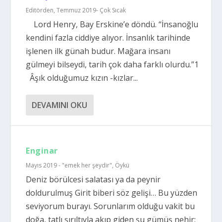
Editörden
,
Temmuz 2019- Çok Sıcak
Lord Henry, Bay Erskine’e döndü. “İnsanoğlu
kendini fazla ciddiye alıyor. İnsanlık tarihinde
işlenen ilk günah budur. Mağara insanı
gülmeyi bilseydi, tarih çok daha farklı olurdu.”1
Âşık olduğumuz kızın -kızlar...
DEVAMINI OKU
Enginar
Mayıs 2019 - "emek her şeydir"
,
Öykü
Deniz börülcesi salatası ya da peynir
doldurulmuş Girit biberi söz gelişi… Bu yüzden
seviyorum burayı. Sorunlarım olduğu vakit bu
doğa, tatlı şırıltıyla akıp giden şu gümüş nehir;