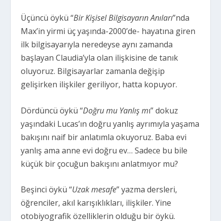
Üçüncü öykü “
Bir Kişisel Bilgisayarın Anıları
”nda
Max’in yirmi üç yaşında-2000’de- hayatına giren
ilk bilgisayarıyla neredeyse aynı zamanda
başlayan Claudia’yla olan ilişkisine de tanık
oluyoruz. Bilgisayarlar zamanla değişip
gelişirken ilişkiler geriliyor, hatta kopuyor.
Dördüncü öykü “
Doğru mu Yanlış m
ı” dokuz
yaşındaki Lucas’ın doğru yanlış ayrımıyla yaşama
bakışını naif bir anlatımla okuyoruz. Baba evi
yanlış ama anne evi doğru ev… Sadece bu bile
küçük bir çocuğun bakışını anlatmıyor mu?
Beşinci öykü “
Uzak mesafe
” yazma dersleri,
öğrenciler, akıl karışıklıkları, ilişkiler. Yine
otobiyografik özelliklerin olduğu bir öykü.