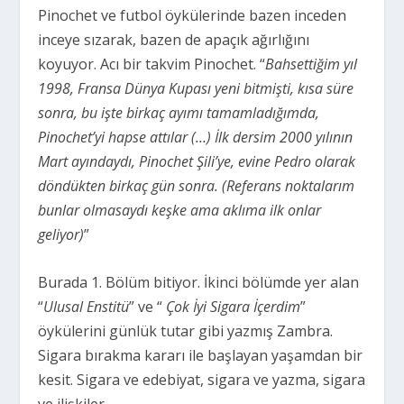
Pinochet ve futbol öykülerinde bazen inceden
inceye sızarak, bazen de apaçık ağırlığını
koyuyor. Acı bir takvim Pinochet. “
Bahsettiğim yıl
1998, Fransa Dünya Kupası yeni bitmişti, kısa süre
sonra, bu işte birkaç ayımı tamamladığımda,
Pinochet’yi hapse attılar (…) İlk dersim 2000 yılının
Mart ayındaydı, Pinochet Şili’ye, evine Pedro olarak
döndükten birkaç gün sonra. (Referans noktalarım
bunlar olmasaydı keşke ama aklıma ilk onlar
geliyor)
”
Burada 1. Bölüm bitiyor. İkinci bölümde yer alan
“
Ulusal Enstitü
” ve “
Çok İyi Sigara İçerdim
”
öykülerini günlük tutar gibi yazmış Zambra.
Sigara bırakma kararı ile başlayan yaşamdan bir
kesit. Sigara ve edebiyat, sigara ve yazma, sigara
ve ilişkiler.