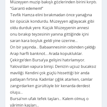
Müzeyyen muzip bakışlı gözlerinden birini kırptı.
“Garanti edemem!”
Tevfik Hamza elini bırakmadan önce yanağına
bir öpücük kondurdu. Müzeyyen ağlayacak gibi
oldu durduk yere. Küçük Müzeyyenin annesi
onu bırakıp teyzesinin yanına gittiğinde içini
saran kara boşluk geldi yine üzerine…
On bir yaşında… Babaannesinin cebinden çaldığı
Arap harfli banknot… Arada kopukluklar.
Çekirge’den Bursa’ya gelişini hatırlamıyor.
Yalova’dan vapura binişi. Denizin uçsuz bucaksız
maviliği. Kendini çok güçlü hissettiği bir anda
patlayan fırtına. Kadınlar çığlık atarken, camlar
zangırdarken gürültüyle bir kenarda derdest
oluşu…
Bursa’nın ufak tefek taşları… Kalem olmuş o
yârimin kaşları…