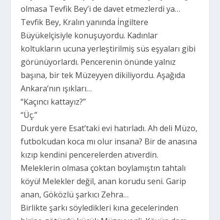
olmasa Tevfik Bey’i de davet etmezlerdi ya…
Tevfik Bey, Kralın yanında İngiltere
Büyükelçisiyle konuşuyordu. Kadınlar
koltukların ucuna yerleştirilmiş süs eşyaları gibi
görünüyorlardı. Pencerenin önünde yalnız
başına, bir tek Müzeyyen dikiliyordu. Aşağıda
Ankara’nın ışıkları…
“Kaçıncı kattayız?”
“Üç.”
Durduk yere Esat’taki evi hatırladı. Ah deli Müzo,
futbolcudan koca mı olur insana? Bir de anasına
kızıp kendini pencerelerden atıverdin.
Meleklerin olmasa çoktan boylamıştın tahtalı
köyü! Melekler değil, anan korudu seni. Garip
anan, Göközlü şarkıcı Zehra…
Birlikte şarkı söyledikleri kına gecelerinden