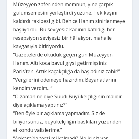
Müzeyyen zaferinden memnun, yine çarpık
gülümsemesini yerleştirdi yüzüne. Tek kaşını
kaldırdı rakibesi gibi. Behice Hanım sinirlenmeye
başlıyordu. Bu seviyesiz kadının katıldığı her
resepsiyon seviyesiz bir hâl alıyor, mahalle
kavgasıyla bitiriyordu.
“Gazetelerde okuduk geçen gün Müzeyyen
Hanım. Altı koca bavul giysi getirmişsiniz
Paris’ten. Artık kaçakçılığa da başladınız zahir!”
“Vergilerini ödemeye hazırdım. Beyanatlarını
kendim verdim…”
“O zaman ne diye Suudi Büyükelçiliğinin malıdır
diye açıklama yaptınız?”
“Ben öyle bir açıklama yapmadım. Siz de
biliyorsunuz, büyükelçiliğin baskıları yüzünden
el kondu valizlerime.”
“Ankara’da terzi mi kalmadı? Ne işiniz var