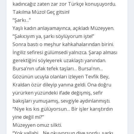
kadıncağız zaten zar zor Türkçe konuşuyordu.
Takılma Müzo! Geç gitsin!
“Şarkı…”
Yaşlı kadın anlayamayınca, açıkladı Müzeyyen.
“Şakıcıyım ya, şarkı söylüyorum işte!”
Sonra bastı o meşhur kahkahalarından birini.
İngiliz sefiresi gülümsedi yalnızca. Şarap alması
gerektiğini söyleyerek uzaklaştı yanından.
Bursa’nın ufak tefek taşları… Bursa’nın…
Gözünün ucuyla olanları izleyen Tevfik Bey,
Kraldan özür dileyip yanına geldi. Ona doğru
yürürken yüzündeki ifade değişmiş, sefir
bakışları yumuşamış, sevgiyle aydınlanmıştı.
“Niye kıs kıs gülüyorsun… Bir işler karıştırdın
yine değil mi?”
Müzeyyen omuz silkti.
“Yok vallahi… Ne okuyorsun diye sordu, şarkı