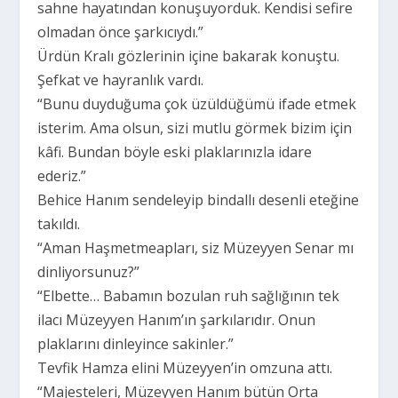
sahne hayatından konuşuyorduk. Kendisi sefire
olmadan önce şarkıcıydı.”
Ürdün Kralı gözlerinin içine bakarak konuştu.
Şefkat ve hayranlık vardı.
“Bunu duyduğuma çok üzüldüğümü ifade etmek
isterim. Ama olsun, sizi mutlu görmek bizim için
kâfi. Bundan böyle eski plaklarınızla idare
ederiz.”
Behice Hanım sendeleyip bindallı desenli eteğine
takıldı.
“Aman Haşmetmeapları, siz Müzeyyen Senar mı
dinliyorsunuz?”
“Elbette… Babamın bozulan ruh sağlığının tek
ilacı Müzeyyen Hanım’ın şarkılarıdır. Onun
plaklarını dinleyince sakinler.”
Tevfik Hamza elini Müzeyyen’in omzuna attı.
“Majesteleri, Müzeyyen Hanım bütün Orta