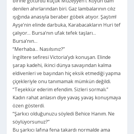
birine götürdü küçük Müzeyyen’i. Köyün dam
denilen ahırlarından biri. Gaz lambalarının cılız
ışığında anasıyla beraber göbek atıyor. Şaştım!
Ayşe’nin elinde darbuka, Karabacakların Huri tef
çalıyor… Bursa’nın ufak tefek taşları…
Bursa’nın…
“Merhaba… Nasılsınız?”
İngiltere sefiresi Victoria’ydı konuşan. Elinde
şarap kadehi, ikinci dünya savaşından kalma
eldivenleri ve başından hiç eksik etmediği yapma
çiçekleriyle onu tanımamak mümkün değildi.
“Teşekkür ederim efendim. Sizleri sormalı.”
Kadın rahat anlasın diye yavaş yavaş konuşmaya
özen gösterdi.
“Şarkıcı olduğunuzu söyledi Behice Hanım. Ne
söylüyorsunuz?”
Bu şarkıcı lafına fena takardı normalde ama