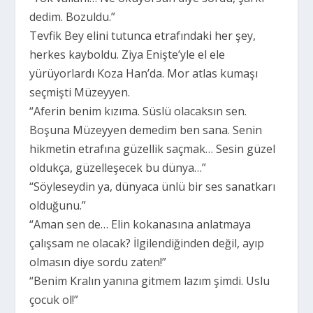
dedim. Bozuldu.”
Tevfik Bey elini tutunca etrafındaki her şey,
herkes kayboldu. Ziya Enişte’yle el ele
yürüyorlardı Koza Han’da. Mor atlas kumaşı
seçmişti Müzeyyen.
“Aferin benim kızıma. Süslü olacaksın sen.
Boşuna Müzeyyen demedim ben sana. Senin
hikmetin etrafına güzellik saçmak… Sesin güzel
oldukça, güzelleşecek bu dünya…”
“Söyleseydin ya, dünyaca ünlü bir ses sanatkarı
olduğunu.”
“Aman sen de… Elin kokanasına anlatmaya
çalışsam ne olacak? İlgilendiğinden değil, ayıp
olmasın diye sordu zaten!”
“Benim Kralın yanına gitmem lazım şimdi. Uslu
çocuk ol!”