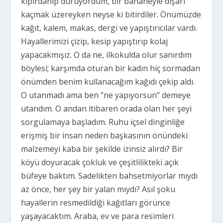
kıpırdanıp duruyordum, bir bahaneyle dışarı
kaçmak üzereyken neyse ki bitirdiler. Önümüzde
kağıt, kalem, makas, dergi ve yapıştırıcılar vardı.
Hayallerimizi çizip, kesip yapıştırıp kolaj
yapacakmışız. O da ne, ilkokulda olur sanırdım
böylesi; karşımda oturan bir kadın hiç sormadan
önümden benim kullanacağım kağıdı çekip aldı.
O utanmadı ama ben “ne yapıyorsun” demeye
utandım. O andan itibaren orada olan her şeyi
sorgulamaya başladım. Ruhu içsel dinginliğe
erişmiş bir insan neden başkasının önündeki
malzemeyi kaba bir şekilde izinsiz alırdı? Bir
köyü doyuracak çokluk ve çeşitlilikteki açık
büfeye baktım. Sadelikten bahsetmiyorlar mıydı
az önce, her şey bir yalan mıydı? Asıl şoku
hayallerin resmedildiği kağıtları görünce
yaşayacaktım. Araba, ev ve para resimleri