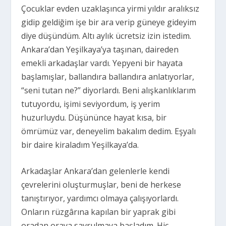
Çocuklar evden uzaklaşınca yirmi yıldır aralıksız
gidip geldiğim işe bir ara verip güneye gideyim
diye düşündüm. Altı aylık ücretsiz izin istedim.
Ankara’dan Yeşilkaya’ya taşınan, daireden
emekli arkadaşlar vardı. Yepyeni bir hayata
başlamışlar, ballandıra ballandıra anlatıyorlar,
“seni tutan ne?” diyorlardı. Beni alışkanlıklarım
tutuyordu, işimi seviyordum, iş yerim
huzurluydu. Düşününce hayat kısa, bir
ömrümüz var, deneyelim bakalım dedim. Eşyalı
bir daire kiraladım Yeşilkaya’da.
Arkadaşlar Ankara’dan gelenlerle kendi
çevrelerini oluşturmuşlar, beni de herkese
tanıştırıyor, yardımcı olmaya çalışıyorlardı.
Onların rüzgârına kapılan bir yaprak gibi
oradan oraya savrulmaya başladım. Hiç