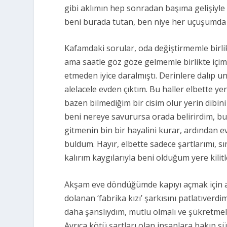
gibi aklımın hep sonradan başıma gelişiyl
beni burada tutan, ben niye her uçuşumda
Kafamdaki sorular, oda değiştirmemle birl
ama saatle göz göze gelmemle birlikte içim
etmeden iyice daralmıştı. Derinlere dalıp
alelacele evden çıktım. Bu haller elbette ye
bazen bilmediğim bir cisim olur yerin dib
beni nereye savurursa orada belirirdim, b
gitmenin bin bir hayalini kurar, ardından e
buldum. Hayır, elbette sadece şartlarımı, 
kalırım kaygılarıyla beni olduğum yere ki
Akşam eve döndüğümde kapıyı açmak için an
dolanan ‘fabrika kızı’ şarkısını patlatıver
daha şanslıydım, mutlu olmalı ve şükretm
Ayrıca kötü şartları olan insanlara bakıp ş