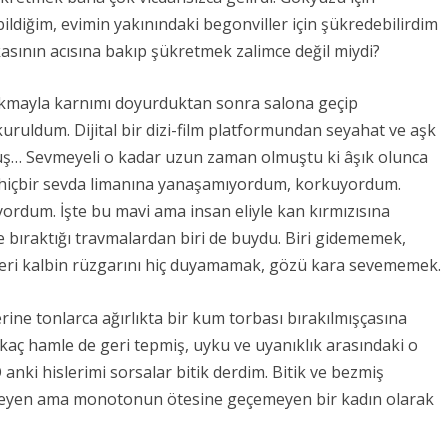
bildiğim, evimin yakınındaki begonviller için şükredebilirdim
asının acısına bakıp şükretmek zalimce değil miydi?
lokmayla karnımı doyurduktan sonra salona geçip
uruldum. Dijital bir dizi-film platformundan seyahat ve aşk
 düş… Sevmeyeli o kadar uzun zaman olmuştu ki âşık olunca
k hiçbir sevda limanına yanaşamıyordum, korkuyordum.
rdum. İşte bu mavi ama insan eliyle kan kırmızısına
 bıraktığı travmalardan biri de buydu. Biri gidememek,
eri kalbin rüzgarını hiç duyamamak, gözü kara sevememek.
ine tonlarca ağırlıkta bir kum torbası bırakılmışçasına
kaç hamle de geri tepmiş, uyku ve uyanıklık arasındaki o
anki hislerimi sorsalar bitik derdim. Bitik ve bezmiş
şleyen ama monotonun ötesine geçemeyen bir kadın olarak