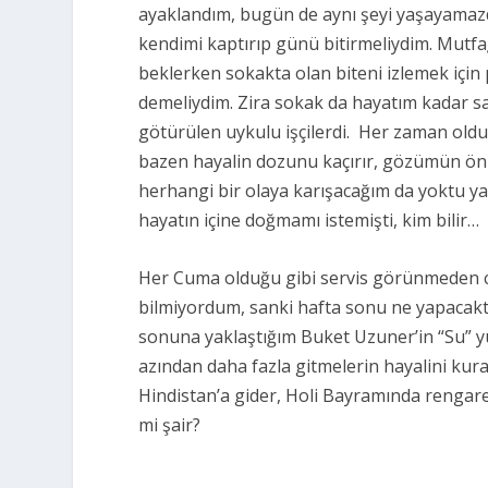
ayaklandım, bugün de aynı şeyi yaşayamazd
kendimi kaptırıp günü bitirmeliydim. Mutf
beklerken sokakta olan biteni izlemek içi
demeliydim. Zira sokak da hayatım kadar sa
götürülen uykulu işçilerdi.
Her zaman olduğ
bazen hayalin dozunu kaçırır, gözümün önü
herhangi bir olaya karışacağım da yoktu ya
hayatın içine doğmamı istemişti, kim bilir…
Her Cuma olduğu gibi servis görünmeden c
bilmiyordum, sanki hafta sonu ne yapacaktım
sonuna yaklaştığım Buket Uzuner’in “Su” yu
azından daha fazla gitmelerin hayalini kura
Hindistan’a gider, Holi Bayramında rengar
mi şair?