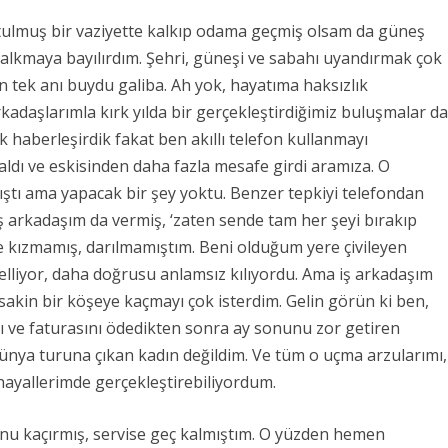
utulmuş bir vaziyette kalkıp odama geçmiş olsam da güneş
lkmaya bayılırdım. Şehri, güneşi ve sabahı uyandırmak çok
 tek anı buydu galiba. Ah yok, hayatıma haksızlık
rkadaşlarımla kırk yılda bir gerçekleştirdiğimiz buluşmalar d
 haberleşirdik fakat ben akıllı telefon kullanmayı
ldı ve eskisinden daha fazla mesafe girdi aramıza. O
ıştı ama yapacak bir şey yoktu. Benzer tepkiyi telefondan
 arkadaşım da vermiş, ‘zaten sende tam her şeyi bırakıp
ine kızmamış, darılmamıştım. Beni olduğum yere çivileyen
elliyor, daha doğrusu anlamsız kılıyordu. Ama iş arkadaşım
e sakin bir köşeye kaçmayı çok isterdim. Gelin görün ki ben,
nı ve faturasını ödedikten sonra ay sonunu zor getiren
dünya turuna çıkan kadın değildim. Ve tüm o uçma arzularımı,
ayallerimde gerçekleştirebiliyordum.
kaçırmış, servise geç kalmıştım. O yüzden hemen