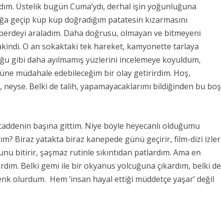
ım. Üstelik bugün Cuma’ydı, derhal işin yoğunluğuna
ağa geçip küp küp doğradığım patatesin kızarmasını
n perdeyi araladım. Daha doğrusu, olmayan ve bitmeyeni
kindi. O an sokaktaki tek hareket, kamyonette tarlaya
u gibi daha ayılmamış yüzlerini incelemeye koyuldum,
ne müdahale edebileceğim bir olay getirirdim. Hoş,
, neyse. Belki de talih, yapamayacaklarımı bildiğinden bu bo
addenin başına gittim. Niye böyle heyecanlı olduğumu
? Biraz yatakta biraz kanepede günü geçirir, film-dizi izler
nu bitirir, şaşmaz rutinle sıkıntıdan patlardım. Ama en
rdım. Belki gemi ile bir okyanus yolcuğuna çıkardım, belki d
enk olurdum.
Hem ‘insan hayal ettiği müddetçe yaşar’ değil