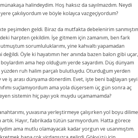
e münakaşa halindeydim. Hoş haksız da sayılmazdım. Neydi
 yere çakılıyordum ve böyle kolayca vazgeçiyordum?
ikte peşimden geldi. Biraz da mutfakta debelenirim sanmıştı
deki harpten çekildim. İşe gitmem için zamanım, ben fark
 unutmuştum sorumluluklarımı, yine kahvaltı yapamadan
ni değildi. Öyle ki hayatımın her anında bazen balon gibi uçar
ini boylardım ama hep olduğum yerde sayardım. Düş dünyam
u yüzden ruh halim parçalı bulutluydu. Oturduğum yerden
v ve iş arası dünyama dönerdim. Evet, işte beni bağlayan şeyi
sınıfımı suçlamıyordum ama yola düşersem üç gün sonra aç
litleyen sistemin hiç payı yok muydu uçamamamda?
ahtarımı, yuvasına yerleştirmeye çalışırken yol boyu dilim
dim artık. Hayır, fabrikada tütün sarmıyordum. Hatta görece
eliydim ama mutlu olamayacak kadar yorgun ve usanmıştım.
ükretmek bana çok vicdansızca gelirdi. Gökyüzü için