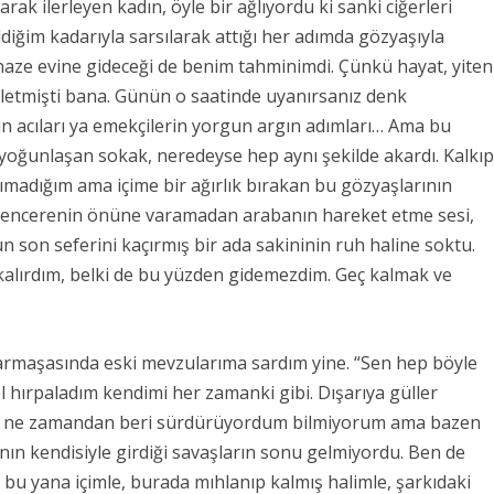
k ilerleyen kadın, öyle bir ağlıyordu ki sanki ciğerleri
iğim kadarıyla sarsılarak attığı her adımda gözyaşıyla
enaze evine gideceği de benim tahminimdi. Çünkü hayat, yiten
belletmişti bana. Günün o saatinde uyanırsanız denk
hrin acıları ya emekçilerin yorgun argın adımları… Ama bu
r yoğunlaşan sokak, neredeyse hep aynı şekilde akardı. Kalkı
adığım ama içime bir ağırlık bırakan bu gözyaşlarının
 pencerenin önüne varamadan arabanın hareket etme sesi,
n son seferini kaçırmış bir ada sakininin ruh haline soktu.
kalırdım, belki de bu yüzden gidemezdim. Geç kalmak ve
armaşasında eski mevzularıma sardım yine. “Sen hep böyle
l hırpaladım kendimi her zamanki gibi. Dışarıya güller
yı ne zamandan beri sürdürüyordum bilmiyorum ama bazen
ın kendisiyle girdiği savaşların sonu gelmiyordu. Ben de
 bu yana içimle, burada mıhlanıp kalmış halimle, şarkıdaki