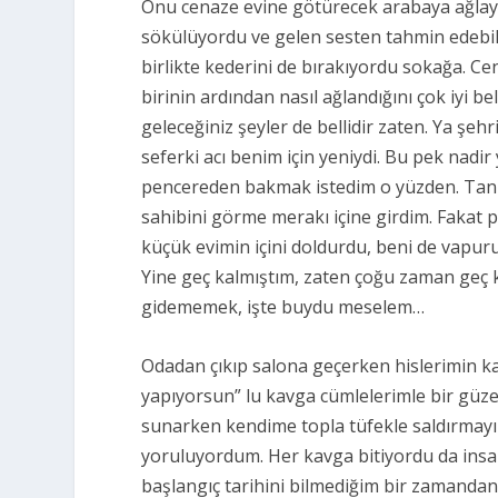
Onu cenaze evine götürecek arabaya ağlayara
sökülüyordu ve gelen sesten tahmin edebild
birlikte kederini de bırakıyordu sokağa. C
birinin ardından nasıl ağlandığını çok iyi 
geleceğiniz şeyler de bellidir zaten. Ya şe
seferki acı benim için yeniydi. Bu pek nadi
pencereden bakmak istedim o yüzden. Tanım
sahibini görme merakı içine girdim. Fakat
küçük evimin içini doldurdu, beni de vapuru
Yine geç kalmıştım, zaten çoğu zaman geç 
gidememek, işte buydu meselem…
Odadan çıkıp salona geçerken hislerimin k
yapıyorsun” lu kavga cümlelerimle bir güze
sunarken kendime topla tüfekle saldırma
yoruluyordum. Her kavga bitiyordu da insan
başlangıç tarihini bilmediğim bir zamandan