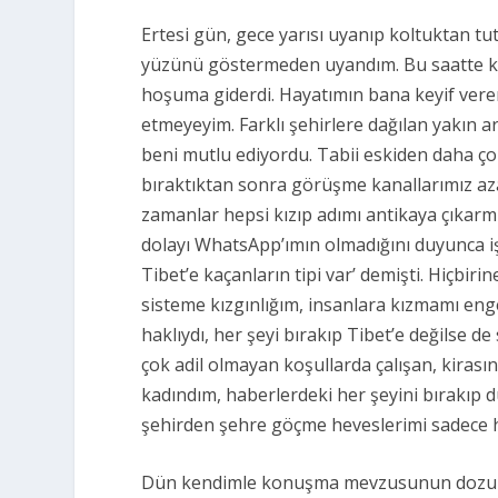
Ertesi gün, gece yarısı uyanıp koltuktan t
yüzünü göstermeden uyandım. Bu saatte ka
hoşuma giderdi. Hayatımın bana keyif veren
etmeyeyim. Farklı şehirlere dağılan yakın a
beni mutlu ediyordu. Tabii eskiden daha çok
bıraktıktan sonra görüşme kanallarımız aza
zamanlar hepsi kızıp adımı antikaya çıkarm
dolayı WhatsApp’ımın olmadığını duyunca iş
Tibet’e kaçanların tipi var’ demişti. Hiçbir
sisteme kızgınlığım, insanlara kızmamı eng
haklıydı, her şeyi bırakıp Tibet’e değilse d
çok adil olmayan koşullarda çalışan, kirası
kadındım, haberlerdeki her şeyini bırakıp 
şehirden şehre göçme heveslerimi sadece h
Dün kendimle konuşma mevzusunun dozunu 