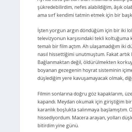
şükredebilirdim, nefes alabildiğim, âşık ola
ama sırf kendimi tatmin etmek için bir başk
İşten yorgun argın döndüğüm için bir iki 
televizyonun karşısındaki tekli koltuğuma k
temalı bir film açtım. Ah ulaşamadığım iki
nasıl hissettiğimi unutmuştum. Fakat artı
Bağlanmaktan değil, öldürülmekten korkuyo
boyanan gezegenin hoyrat sisteminin içime
düşlediğim yere kavuşamayacak olmak, diğ
Filmin sonlarına doğru göz kapaklarım, üzer
kapandı. Meydan okumak için giriştiğim bir
karanlık boşlukta salınmaya başlamıştım. O 
hissediyordum. Macera arayan, yolları dü
bitirdim yine günü.