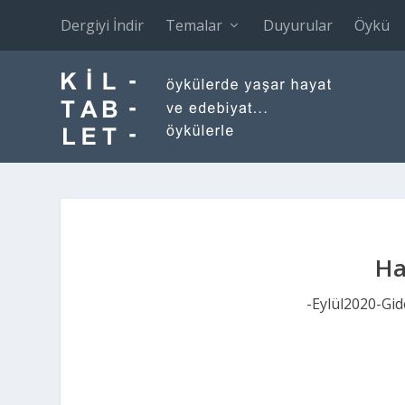
Dergiyi İndir
Temalar
Duyurular
Öykü
Ha
-Eylül2020-G