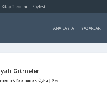
Kitap Tanıtımı
Söyleşi
ANA SAYFA
YAZARLAR
yali Gitmeler
idememek Kalamamak
,
Öykü
|
0