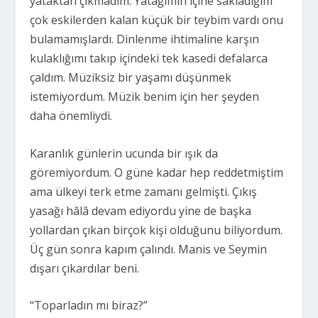
yataktan çıkmadım. Yatağımın içine sakladığım
çok eskilerden kalan küçük bir teybim vardı onu
bulamamışlardı. Dinlenme ihtimaline karşın
kulaklığımı takıp içindeki tek kasedi defalarca
çaldım. Müziksiz bir yaşamı düşünmek
istemiyordum. Müzik benim için her şeyden
daha önemliydi.
Karanlık günlerin ucunda bir ışık da
göremiyordum. O güne kadar hep reddetmiştim
ama ülkeyi terk etme zamanı gelmişti. Çıkış
yasağı hâlâ devam ediyordu yine de başka
yollardan çıkan birçok kişi olduğunu biliyordum.
Üç gün sonra kapım çalındı. Manis ve Seymin
dışarı çıkardılar beni.
“Toparladın mı biraz?”