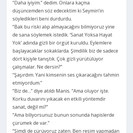
“Daha iyiyim.” dedim. Onlara kaçma
düşüncemden söz edecektim ki Seymin’in
söyledikleri beni durdurdu.
“Bak bu riski alıp almayacağını bilmiyoruz yine
de sana söylemek istedik. ‘Sanat Yoksa Hayat
Yok’ adında gizli bir örgüt kuruldu. Eylemlere
başlayacaklar sokaklarda. Şimdilik biz de sadece
dört kişiyle tanıştık. Çok gizli yürütülüyor
çalışmalar. Ne dersin?”
“Şaşırdım. Yani kimsenin ses çıkaracağını tahmin
etmiyordum.”
“Biz de…” diye atıldı Manis. “Ama oluyor işte.
Korku duvarını yıkacak en etkili yöntemdir
sanat, değil mi?”
“Ama biliyorsunuz bunun sonunda hapislerde
çürümek de var.”
“Şimdi de çürüyoruz zaten. Ben resim yapmadan