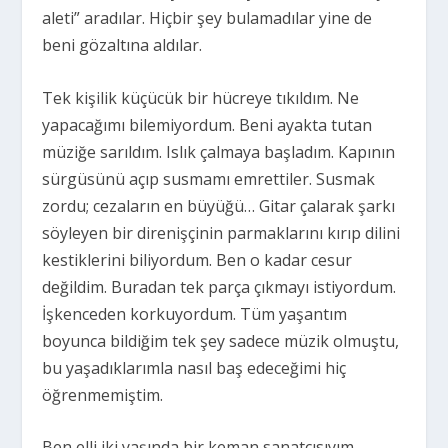
aleti” aradılar. Hiçbir şey bulamadılar yine de
beni gözaltına aldılar.
Tek kişilik küçücük bir hücreye tıkıldım. Ne
yapacağımı bilemiyordum. Beni ayakta tutan
müziğe sarıldım. Islık çalmaya başladım. Kapının
sürgüsünü açıp susmamı emrettiler. Susmak
zordu; cezaların en büyüğü… Gitar çalarak şarkı
söyleyen bir direnişçinin parmaklarını kırıp dilini
kestiklerini biliyordum. Ben o kadar cesur
değildim. Buradan tek parça çıkmayı istiyordum.
İşkenceden korkuyordum. Tüm yaşantım
boyunca bildiğim tek şey sadece müzik olmuştu,
bu yaşadıklarımla nasıl baş edeceğimi hiç
öğrenmemiştim.
Ben elli iki yaşında bir keman sanatçısıyım.