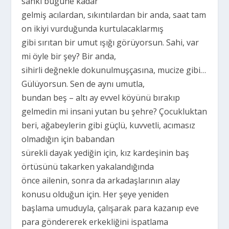
sanki bugüne kadar
gelmiş acılardan, sıkıntılardan bir anda, saat tam
on ikiyi vurduğunda kurtulacaklarmış
gibi sırıtan bir umut ışığı görüyorsun. Sahi, var
mi öyle bir şey? Bir anda,
sihirli değnekle dokunulmuşçasına, mucize gibi…
Gülüyorsun. Sen de aynı umutla,
bundan beş – altı ay evvel köyünü bırakıp
gelmedin mi insani yutan bu şehre? Çocukluktan
beri, ağabeylerin gibi güçlü, kuvvetli, acımasız
olmadığın için babandan
sürekli dayak yediğin için, kız kardeşinin baş
örtüsünü takarken yakalandığında
önce ailenin, sonra da arkadaşlarının alay
konusu olduğun için. Her şeye yeniden
başlama umuduyla, çalışarak para kazanıp eve
para göndererek erkekliğini ispatlama