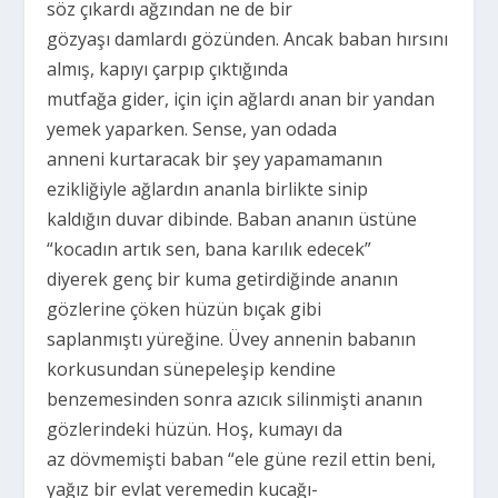
söz çıkardı ağzından ne de bir
gözyaşı damlardı gözünden. Ancak baban hırsını
almış, kapıyı çarpıp çıktığında
mutfağa gider, için için ağlardı anan bir yandan
yemek yaparken. Sense, yan odada
anneni kurtaracak bir şey yapamamanın
ezikliğiyle ağlardın ananla birlikte sinip
kaldığın duvar dibinde. Baban ananın üstüne
“kocadın artık sen, bana karılık edecek”
diyerek genç bir kuma getirdiğinde ananın
gözlerine çöken hüzün bıçak gibi
saplanmıştı yüreğine. Üvey annenin babanın
korkusundan sünepeleşip kendine
benzemesinden sonra azıcık silinmişti ananın
gözlerindeki hüzün. Hoş, kumayı da
az dövmemişti baban “ele güne rezil ettin beni,
yağız bir evlat veremedin kucağı-