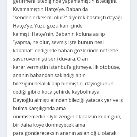
getirmeni istediğinde yapamamıştın istediğini.
Kıyamamıştın Hatçe’ye. Baban da
“senden erkek mi olur?” diyerek basmıştı dayağı
Hatçe’ye. Yüzü gözü kan içinde
kalmıştı Hatçe’nin. Babanın koluna asılıp
“yapma, ne olur, sevmiş işte bunun nesi
kabahat” dediğinde baban gözlerinde nefretle
savuruvermişti seni duvara. O an
karar vermiştin İstanbul’a gitmeye. İlk otobüse,
ananın babandan sakladığı altın
bileziğini helallik alıp binmiştin, dayıoğlunun
dediği gibi o koca şehirde kaybolmaya.
Dayıoğlu almıştı elinden bileziği yatacak yer ve iş
bulma karşılığında ama
önemsemedin. Öyle zengin olacaksın ki bir gün,
bir daha köye dönmeyecek ama
para göndereceksin ananın aslan oğlu olarak.