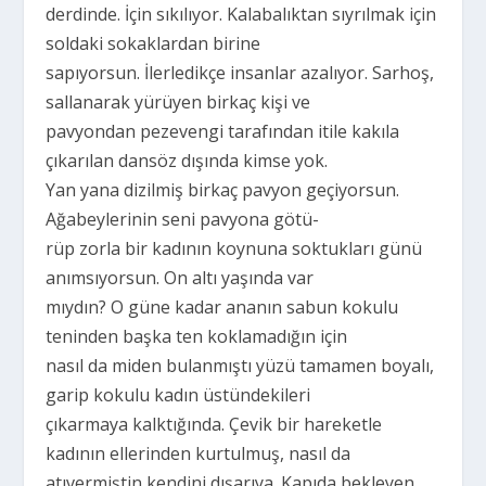
derdinde. İçin sıkılıyor. Kalabalıktan sıyrılmak için
soldaki sokaklardan birine
sapıyorsun. İlerledikçe insanlar azalıyor. Sarhoş,
sallanarak yürüyen birkaç kişi ve
pavyondan pezevengi tarafından itile kakıla
çıkarılan dansöz dışında kimse yok.
Yan yana dizilmiş birkaç pavyon geçiyorsun.
Ağabeylerinin seni pavyona götü-
rüp zorla bir kadının koynuna soktukları günü
anımsıyorsun. On altı yaşında var
mıydın? O güne kadar ananın sabun kokulu
teninden başka ten koklamadığın için
nasıl da miden bulanmıştı yüzü tamamen boyalı,
garip kokulu kadın üstündekileri
çıkarmaya kalktığında. Çevik bir hareketle
kadının ellerinden kurtulmuş, nasıl da
atıvermiştin kendini dışarıya. Kapıda bekleyen