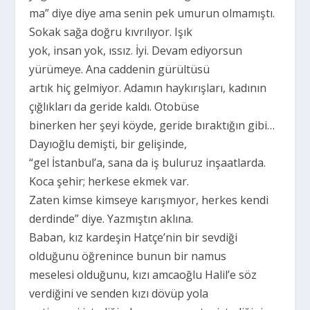
ma” diye diye ama senin pek umurun olmamıştı.
Sokak sağa doğru kıvrılıyor. Işık
yok, insan yok, ıssız. İyi. Devam ediyorsun
yürümeye. Ana caddenin gürültüsü
artık hiç gelmiyor. Adamın haykırışları, kadının
çığlıkları da geride kaldı. Otobüse
binerken her şeyi köyde, geride bıraktığın gibi…
Dayıoğlu demişti, bir gelişinde,
“gel İstanbul’a, sana da iş buluruz inşaatlarda.
Koca şehir; herkese ekmek var.
Zaten kimse kimseye karışmıyor, herkes kendi
derdinde” diye. Yazmıştın aklına.
Baban, kız kardeşin Hatçe’nin bir sevdiği
olduğunu öğrenince bunun bir namus
meselesi olduğunu, kızı amcaoğlu Halil’e söz
verdiğini ve senden kızı dövüp yola