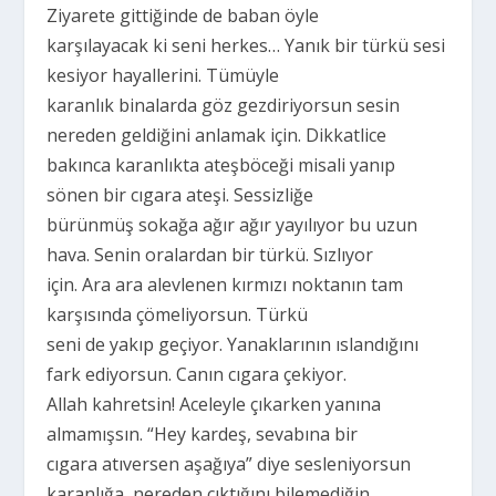
Ziyarete gittiğinde de baban öyle
karşılayacak ki seni herkes… Yanık bir türkü sesi
kesiyor hayallerini. Tümüyle
karanlık binalarda göz gezdiriyorsun sesin
nereden geldiğini anlamak için. Dikkatlice
bakınca karanlıkta ateşböceği misali yanıp
sönen bir cıgara ateşi. Sessizliğe
bürünmüş sokağa ağır ağır yayılıyor bu uzun
hava. Senin oralardan bir türkü. Sızlıyor
için. Ara ara alevlenen kırmızı noktanın tam
karşısında çömeliyorsun. Türkü
seni de yakıp geçiyor. Yanaklarının ıslandığını
fark ediyorsun. Canın cıgara çekiyor.
Allah kahretsin! Aceleyle çıkarken yanına
almamışsın. “Hey kardeş, sevabına bir
cıgara atıversen aşağıya” diye sesleniyorsun
karanlığa, nereden çıktığını bilemediğin