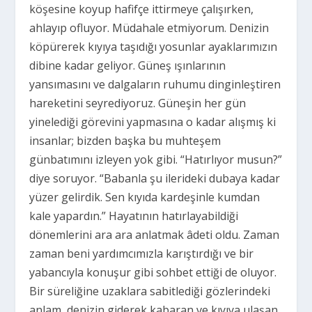
köşesine koyup hafifçe ittirmeye çalışırken,
ahlayıp ofluyor. Müdahale etmiyorum. Denizin
köpürerek kıyıya taşıdığı yosunlar ayaklarımızın
dibine kadar geliyor. Güneş ışınlarının
yansımasını ve dalgaların ruhumu dinginleştiren
hareketini seyrediyoruz. Güneşin her gün
yinelediği görevini yapmasına o kadar alışmış ki
insanlar; bizden başka bu muhteşem
günbatımını izleyen yok gibi. “Hatırlıyor musun?”
diye soruyor. “Babanla şu ilerideki dubaya kadar
yüzer gelirdik. Sen kıyıda kardeşinle kumdan
kale yapardın.” Hayatının hatırlayabildiği
dönemlerini ara ara anlatmak âdeti oldu. Zaman
zaman beni yardımcımızla karıştırdığı ve bir
yabancıyla konuşur gibi sohbet ettiği de oluyor.
Bir süreliğine uzaklara sabitlediği gözlerindeki
anlam, denizin giderek kabaran ve kıyıya ulaşan