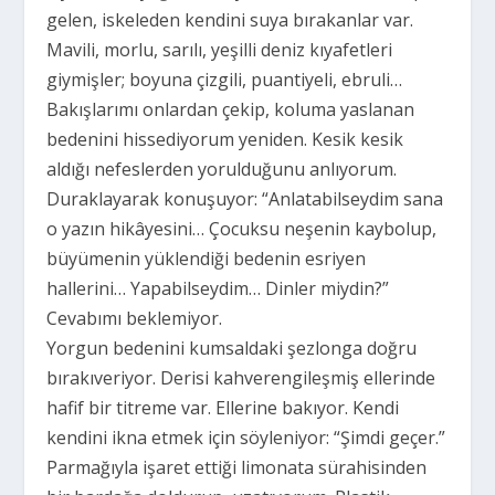
gelen, iskeleden kendini suya bırakanlar var.
Mavili, morlu, sarılı, yeşilli deniz kıyafetleri
giymişler; boyuna çizgili, puantiyeli, ebruli…
Bakışlarımı onlardan çekip, koluma yaslanan
bedenini hissediyorum yeniden. Kesik kesik
aldığı nefeslerden yorulduğunu anlıyorum.
Duraklayarak konuşuyor: “Anlatabilseydim sana
o yazın hikâyesini… Çocuksu neşenin kaybolup,
büyümenin yüklendiği bedenin esriyen
hallerini… Yapabilseydim… Dinler miydin?”
Cevabımı beklemiyor.
Yorgun bedenini kumsaldaki şezlonga doğru
bırakıveriyor. Derisi kahverengileşmiş ellerinde
hafif bir titreme var. Ellerine bakıyor. Kendi
kendini ikna etmek için söyleniyor: “Şimdi geçer.”
Parmağıyla işaret ettiği limonata sürahisinden