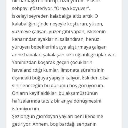
bir bardağa doldurup, uzatıyorum. Plastik
sehpayı gösteriyor. “Oraya koyuver”.
İskeleyi seyreden kalabalığa aitiz artık. O
kalabalığın içinde neşeyle koşturan, yüzen,
yüzmeye çalışan, yüzer gibi yapan, iskelenin
kenarından ayaklarını sallandıran, henüz
yürüyen bebeklerini suya alıştırmaya çalışan
anne babalar, şakalaşan kızlı oğlanlı gruplar var.
Yanımızdan koşarak geçen çocukların
havalandırdığı kumlar, limonata sürahisinin
dışındaki buğuya yapışıp kalıyor. Eskiden olsa
sinirleneceğim bu durumu hoş görüyorum.
Onların keyif aldıkları bu akşamüstünün
hafızalarında tatsız bir anıya dönüşmesini
istemiyorum.
Şezlongun gıcırdayan yayları beni kendime
getiriyor. Annem, boş bardağı sehpanın