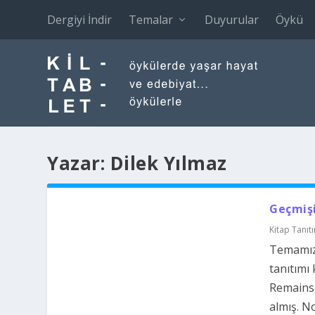
Dergiyi İndir
Temalar
Duyurular
Öykü
Yazar:
Dilek Yılmaz
Geçmiş
Kitap Tanıt
Temamız 
tanıtımı
Remains 
almış. No