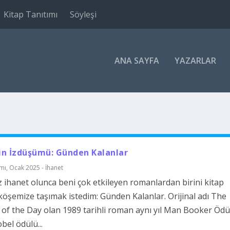
Kitap Tanıtımı
Söyleşi
ANA SAYFA
YAZARLAR
in İzdüşümü: Günden Kalanlar
ımı
,
Ocak 2025 - İhanet
ihanet olunca beni çok etkileyen romanlardan birini kitap
 köşemize taşımak istedim: Günden Kalanlar. Orijinal adı The
of the Day olan 1989 tarihli roman aynı yıl Man Booker Ödü
bel ödülü...