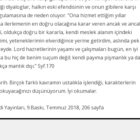
iği diyaloglar, halkın eski efendisinin ve onun gibilere karşı
rgulamasına de neden oluyor. “Ona hizmet ettiğim yıllar
yolda ilerlemenin en doğru olacağına karar veren ancak ve anca
i, oldukça doğru bir kararla, kendi meslek alanım içindeki
rimi, yeteneklerimin elverdiğince yerine getirdim, aslında pek
düzeyde. Lord hazretlerinin yaşamı ve çalışmaları bugün, en iyi
a bu hiç de benim suçum değil; kendi payıma pişmanlık ya d
a mantık dışı.” Syf.170
arih. Birçok farklı kavramın ustalıkla işlendiği, karakterlerin
okuyacağınızı düşünüyorum. İyi okumalar.
i Yayınları, 9.Baskı, Temmuz 2018, 206 sayfa