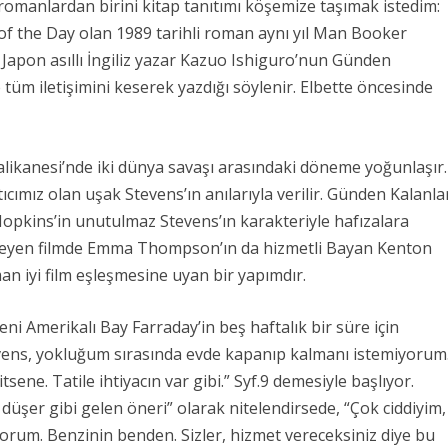
omanlardan birini kitap tanıtımı köşemize taşımak istedim:
of the Day olan 1989 tarihli roman aynı yıl Man Booker
 Japon asıllı İngiliz yazar Kazuo Ishiguro’nun Günden
e tüm iletişimini keserek yazdığı söylenir. Elbette öncesinde
likanesi’nde iki dünya savaşı arasındaki döneme yoğunlaşır.
ımız olan uşak Stevens’ın anılarıyla verilir. Günden Kalanla
opkins’in unutulmaz Stevens’ın karakteriyle hafızalara
erleyen filmde Emma Thompson’ın da hizmetli Bayan Kenton
an iyi film eşleşmesine uyan bir yapımdır.
ni Amerikalı Bay Farraday’in beş haftalık bir süre için
vens, yokluğum sırasında evde kapanıp kalmanı istemiyorum
sene. Tatile ihtiyacın var gibi.” Syf.9 demesiyle başlıyor.
 düşer gibi gelen öneri” olarak nitelendirsede, “Çok ciddiyim,
orum. Benzinin benden. Sizler, hizmet vereceksiniz diye bu