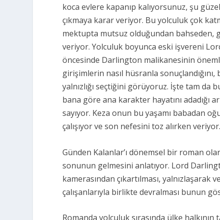
koca evlere kapanıp kalıyorsunuz, şu güzel
çıkmaya karar veriyor. Bu yolculuk çok kat
mektupta mutsuz olduğundan bahseden, geçm
veriyor. Yolculuk boyunca eski işvereni Lord
öncesinde Darlington malikanesinin önemli s
girişimlerin nasıl hüsranla sonuçlandığını, b
yalnızlığı seçtiğini görüyoruz. İşte tam d
bana göre ana karakter hayatını adadığı ar
sayıyor. Keza onun bu yaşamı babadan oğul
çalışıyor ve son nefesini toz alırken veriyo
Günden Kalanlar’ı dönemsel bir roman ola
sonunun gelmesini anlatıyor. Lord Darlingto
kamerasından çıkartılması, yalnızlaşarak ve 
çalışanlarıyla birlikte devralması bunun gö
Romanda yolculuk sırasında ülke halkının tar