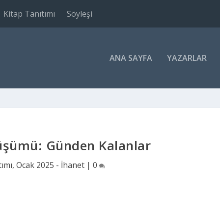
Kitap Tanıtımı
Söyleşi
ANA SAYFA
YAZARLAR
üşümü: Günden Kalanlar
tımı
,
Ocak 2025 - İhanet
|
0