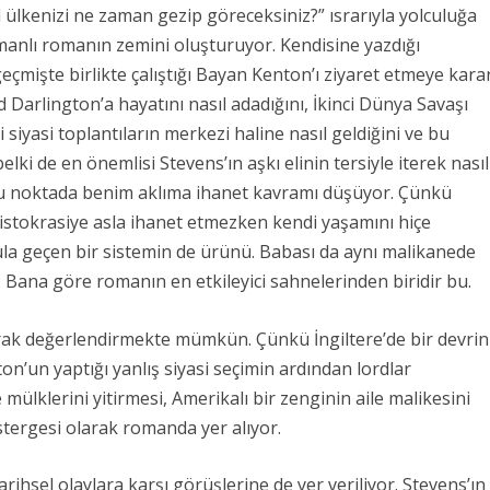
 ülkenizi ne zaman gezip göreceksiniz?” ısrarıyla yolculuğa
manlı romanın zemini oluşturuyor. Kendisine yazdığı
işte birlikte çalıştığı Bayan Kenton’ı ziyaret etmeye kara
 Darlington’a hayatını nasıl adadığını, İkinci Dünya Savaşı
iyasi toplantıların merkezi haline nasıl geldiğini ve bu
elki de en önemlisi Stevens’ın aşkı elinin tersiyle iterek nasıl
a bu noktada benim aklıma ihanet kavramı düşüyor. Çünkü
istokrasiye asla ihanet etmezken kendi yaşamını hiçe
a geçen bir sistemin de ürünü. Babası da aynı malikanede
r. Bana göre romanın en etkileyici sahnelerinden biridir bu.
rak değerlendirmekte mümkün. Çünkü İngiltere’de bir devrin
n’un yaptığı yanlış siyasi seçimin ardından lordlar
mülklerini yitirmesi, Amerikalı bir zenginin aile malikesini
stergesi olarak romanda yer alıyor.
ihsel olaylara karşı görüşlerine de yer veriliyor. Stevens’ın