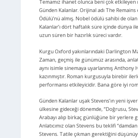
Temamız ihanet olunca beni çok etkileyen r
Günden Kalanlar. Orijinal adı The Remains 
Ödülü’nü almış. Nobel ödülü sahibi de olan
Kalanlar’ı dört haftalık süre içinde dünya il
uzun süren bir hazırlık süreci vardır.
Kurgu Oxford yakınlarındaki Darlington Ma
Zaman, geçmiş ile günümüz arasında, anlatıc
aynı isimle sinemaya uyarlanmış Anthony H
kazınmıştır. Roman kurgusuyla birebir il
performansı etkileyicidir. Bana göre iyi rom
Günden Kalanlar uşak Stevens’ın yeni işvere
ülkesine gideceği dönemde, “Doğrusu, Ste
Arabayı alıp birkaç günlüğüne bir yerlere git
Anlatıcımız olan Stevens bu teklifi “damdan
Stevens. Tatile çıkman gerektiğini düşünüy