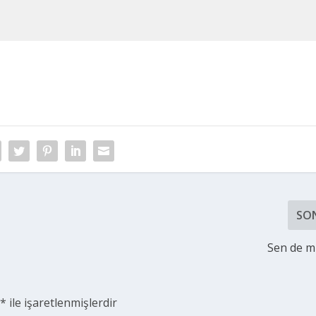
SO
Sen de m
r
*
ile işaretlenmişlerdir