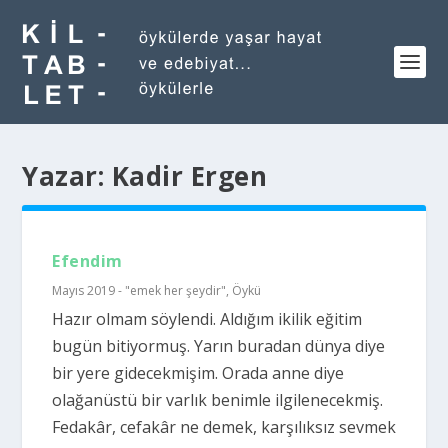
Yazar:
Kadir Ergen
Efendim
Mayıs 2019 - "emek her şeydir"
,
Öykü
Hazır olmam söylendi. Aldığım ikilik eğitim
bugün bitiyormuş. Yarın buradan dünya diye
bir yere gidecekmişim. Orada anne diye
olağanüstü bir varlık benimle ilgilenecekmiş.
Fedakâr, cefakâr ne demek, karşılıksız sevmek