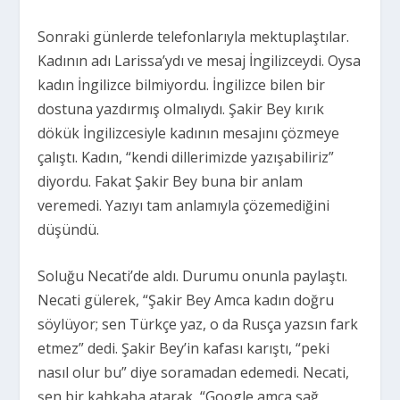
Sonraki günlerde telefonlarıyla mektuplaştılar.
Kadının adı Larissa’ydı ve mesaj İngilizceydi. Oysa
kadın İngilizce bilmiyordu. İngilizce bilen bir
dostuna yazdırmış olmalıydı. Şakir Bey kırık
dökük İngilizcesiyle kadının mesajını çözmeye
çalıştı. Kadın, “kendi dillerimizde yazışabiliriz”
diyordu. Fakat Şakir Bey buna bir anlam
veremedi. Yazıyı tam anlamıyla çözemediğini
düşündü.
Soluğu Necati’de aldı. Durumu onunla paylaştı.
Necati gülerek, “Şakir Bey Amca kadın doğru
söylüyor; sen Türkçe yaz, o da Rusça yazsın fark
etmez” dedi. Şakir Bey’in kafası karıştı, “peki
nasıl olur bu” diye soramadan edemedi. Necati,
şen bir kahkaha atarak, “Google amca sağ