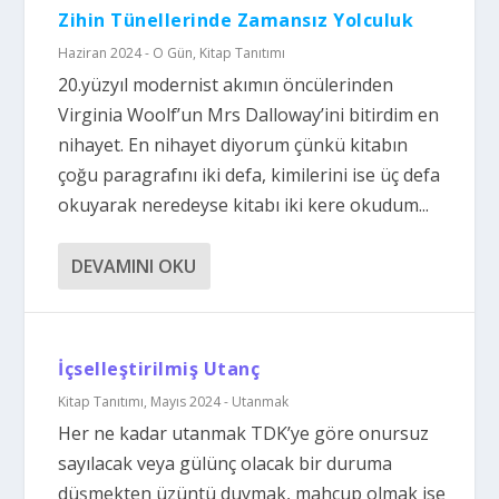
Zihin Tünellerinde Zamansız Yolculuk
Haziran 2024 - O Gün
,
Kitap Tanıtımı
20.yüzyıl modernist akımın öncülerinden
Virginia Woolf’un Mrs Dalloway’ini bitirdim en
nihayet. En nihayet diyorum çünkü kitabın
çoğu paragrafını iki defa, kimilerini ise üç defa
okuyarak neredeyse kitabı iki kere okudum...
DEVAMINI OKU
İçselleştirilmiş Utanç
Kitap Tanıtımı
,
Mayıs 2024 - Utanmak
Her ne kadar utanmak TDK’ye göre onursuz
sayılacak veya gülünç olacak bir duruma
düşmekten üzüntü duymak, mahcup olmak ise