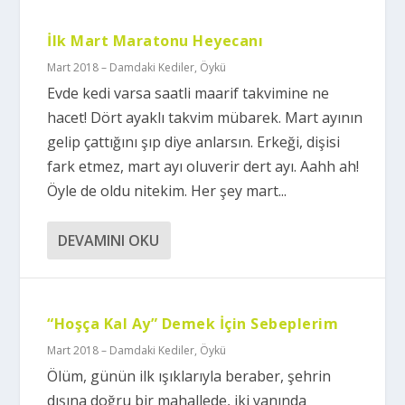
İlk Mart Maratonu Heyecanı
Mart 2018 – Damdaki Kediler
,
Öykü
Evde kedi varsa saatli maarif takvimine ne
hacet! Dört ayaklı takvim mübarek. Mart ayının
gelip çattığını şıp diye anlarsın. Erkeği, dişisi
fark etmez, mart ayı oluverir dert ayı. Aahh ah!
Öyle de oldu nitekim. Her şey mart...
DEVAMINI OKU
“Hoşça Kal Ay” Demek İçin Sebeplerim
Mart 2018 – Damdaki Kediler
,
Öykü
Ölüm, günün ilk ışıklarıyla beraber, şehrin
dışına doğru bir mahallede, iki yanında