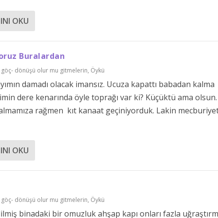
INI OKU
ruz Buralardan
 göç- dönüşü olur mu gitmelerin
,
Öykü
ayımın damadı olacak imansız. Ucuza kapattı babadan kalma
 Kimin dere kenarında öyle toprağı var ki? Küçüktü ama olsun.
 almamıza rağmen kıt kanaat geçiniyorduk. Lakin mecburiye
INI OKU
 göç- dönüşü olur mu gitmelerin
,
Öykü
lmiş binadaki bir omuzluk ahşap kapı onları fazla uğraştırm