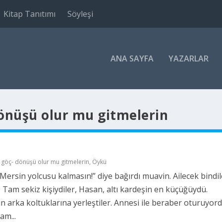
Kitap Tanıtımı
Söyleşi
ANA SAYFA
YAZARLAR
dönüşü olur mu gitmelerin
 göç- dönüşü olur mu gitmelerin
,
Öykü
Mersin yolcusu kalmasın!” diye bağırdı muavin. Ailecek bindil
 Tam sekiz kişiydiler, Hasan, altı kardeşin en küçüğüydü.
 arka koltuklarına yerleştiler. Annesi ile beraber oturuyor
am...