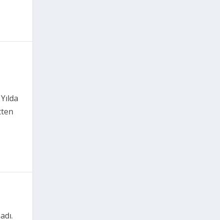
 Yılda
tten
adı.