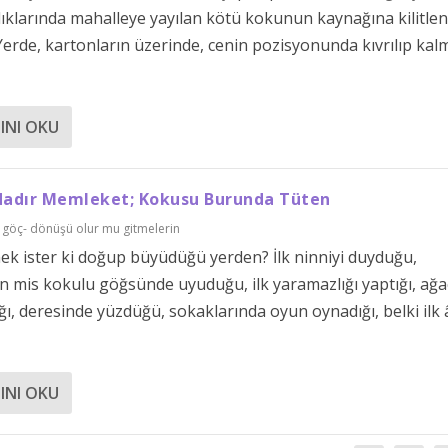
ldıklarında mahalleye yayılan kötü kokunun kaynağına kilitlen
 Yerde, kartonların üzerinde, cenin pozisyonunda kıvrılıp kal
INI OKU
dadır Memleket; Kokusu Burunda Tüten
 göç- dönüşü olur mu gitmelerin
ek ister ki doğup büyüdüğü yerden? İlk ninniyi duyduğu,
n mis kokulu göğsünde uyuduğu, ilk yaramazlığı yaptığı, ağa
ğı, deresinde yüzdüğü, sokaklarında oyun oynadığı, belki ilk 
.
INI OKU