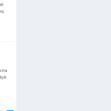
di
mış
cına
âşık