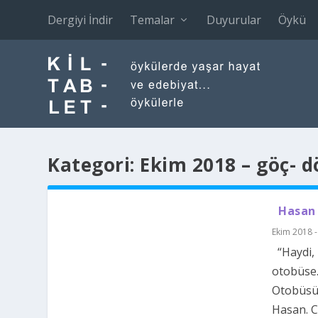
Dergiyi İndir
Temalar
Duyurular
Öykü
Kategori:
Ekim 2018 – göç- 
Hasan
Ekim 2018 -
“Haydi, 
otobüse.
Otobüsün
Hasan. C