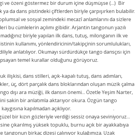
ilgi ve özeni göstermez bir durum içine düşmüşse (…) Bir
ya da dans pistindeki çiftlerden biriyle çarpışırken bulabilir
plumsal ve sosyal zemindeki mecazî anlamlarını da sizlere
leri bu cümlelerin açılımı gibidir. Arjantin tangonun yazılı
adığınız biriyle yapılan ilk dans, tutuş, milonganın ilk ve
stinin kullanımı, yönlendiricinin/takipçinin sorumlulukları,
 diliyle anlatılıyor. Okumayı sürdürdükçe tango dansçısı için
kapsayan temel kurallar olduğunu görüyoruz.
lişkisi, dans stilleri, açık-kapalı tutuş, dans adımları,
kler, üç, dört parçalık dans bloklarından oluşan müzik çalma
ngo dışı ara müziği, ilk dansın önemi… Özetle Yeşim Narter,
lini sakin bir anlatımla aktarıyor okura. Özgün tango
ye düşme kaygısına kapılmadan açıklıyor.
.
zel bir kızın gözleriyle verdiği sessiz onaya seviniyoruz…
ine çıkarılmış yüksek topuklu, burnu açık bir ayakkabıya
e tangonun birkaç dizesi çalınıyor kulağımıza. Uzak