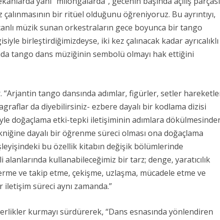
ekânlarda yani
“milongalarda”,
gecenin başında açılış parças
 çalınmasının bir ritüel olduğunu öğreniyoruz. Bu ayrıntıyı,
canlı müzik sunan orkestraların gece boyunca bir tango
siyle birleştirdiğimizdeyse, iki kez çalınacak kadar ayrıcalıklı
ada tango dans müziğinin sembolü olmayı hak ettiğini
 “
Arjantin tango dansında adımlar, figürler, setler hareketle
graflar da diyebilirsiniz- ezbere dayalı bir kodlama dizisi
üyle doğaçlama etki-tepki iletişiminin adımlara dökülmesinde
kniğine dayalı bir öğrenme süreci olması ona doğaçlama
şleyişindeki bu özellik kitabın değişik bölümlerinde
i alanlarında kullanabileceğimiz bir tarz; denge, yaratıcılık
sterme ve takip etme, çekişme, uzlaşma, mücadele etme ve
ir iletişim süreci aynı zamanda.”
rlikler kurmayı sürdürerek, “
Dans esnasında yönlendiren