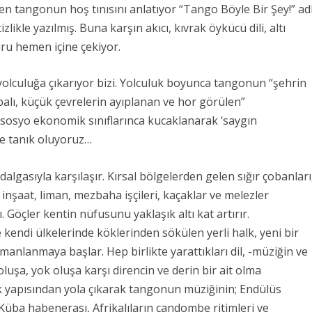
en tangonun hoş tınısını anlatıyor
“
Tango Böyle Bir Şey!”
adl
likle yazılmış. Buna karşın akıcı, kıvrak öykücü dili, altı
uru hemen içine çekiyor.
yolculuğa çıkarıyor bizi. Yolculuk boyunca tangonun “
şehrin
palı, küçük çevrelerin ayıplanan ve hor görülen”
t sosyo ekonomik sınıflarınca kucaklanarak ‘saygın
e tanık oluyoruz…
algasıyla karşılaşır. Kırsal bölgelerden gelen sığır çobanları
inşaat, liman, mezbaha işçileri, kaçaklar ve melezler
Göçler kentin nüfusunu yaklaşık altı kat artırır.
kendi ülkelerinde köklerinden sökülen yerli halk, yeni bir
anlanmaya başlar. Hep birlikte yarattıkları dil, -müziğin ve
luşa, yok oluşa karşı direncin ve derin bir ait olma
yapısından yola çıkarak tangonun müziğinin; Endülüs
Küba habenerası, Afrikalıların candombe ritimleri ve