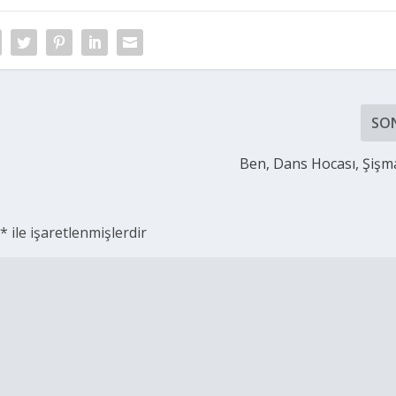
SO
Ben, Dans Hocası, Şişma
r
*
ile işaretlenmişlerdir