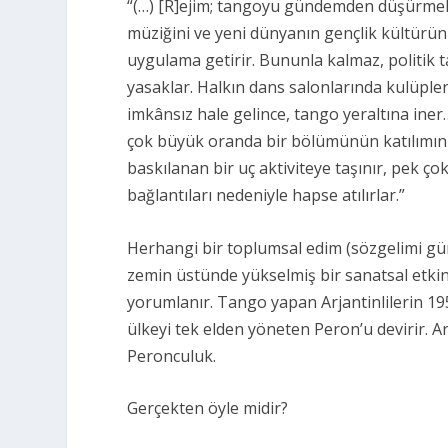
“(…) [R]ejim; tangoyu gündemden düşürmek 
müziğini ve yeni dünyanın gençlik kültürünü
uygulama getirir. Bununla kalmaz, politik t
yasaklar. Halkın dans salonlarında kulüple
imkânsız hale gelince, tango yeraltına ine
çok büyük oranda bir bölümünün katılımını 
baskılanan bir uç aktiviteye taşınır, pek ço
bağlantıları nedeniyle hapse atılırlar.”
Herhangi bir toplumsal edim (sözgelimi günde
zemin üstünde yükselmiş bir sanatsal etkinl
yorumlanır. Tango yapan Arjantinlilerin 195
ülkeyi tek elden yöneten Peron’u devirir. Ar
Peronculuk.
Gerçekten öyle midir?