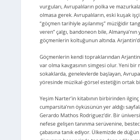
vurguları, Avrupalıların polka ve mazurkalar
olmasa gerek. Avrupalıların, eski kuşak işçi
“göçmen tarihiyle aşılanmış”
müziğidir tang
veren”
çalgı, bandoneon bile, Almanya’nın 
göçmenlerin koltuğunun altında. Arjantin’d
Göçmenlerin kendi topraklarından Arjantin’e 
var olma kavgasının simgesi olur. Yeni bir
sokaklarda, genelevlerde başlayan, Avrupa
yöresinde müzikal-görsel estetiğin ortak bi
Yeşim Narter’in kitabının birbirinden ilgi
cumparsita’nın öyküsünün yer aldığı sayfalar
Gerardo Mathos Rodriguez’dir. Bir üniversi
nefese gelişen tanınma serüvenine, besteci
çabasına tanık ediyor. Ülkemizde de düğün 