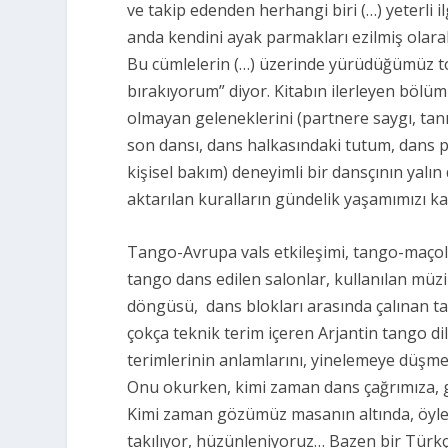
ve takip edenden herhangi biri (…) yeterli 
anda kendini ayak parmakları ezilmiş olarak 
Bu cümlelerin (…) üzerinde yürüdüğümüz to
bırakıyorum”
diyor. Kitabın ilerleyen bölüm
olmayan geleneklerini (partnere saygı, tanım
son dansı, dans halkasındaki tutum, dans pi
kişisel bakım) deneyimli bir dansçının yalın
aktarılan kuralların gündelik yaşamımızı 
Tango-Avrupa vals etkileşimi, tango-maçoluk i
tango dans edilen salonlar, kullanılan müzi
döngüsü, dans blokları arasında çalınan ta
çokça teknik terim içeren Arjantin tango di
terimlerinin anlamlarını, yineleme
Onu okurken, kimi zaman dans çağrımıza, gü
Kimi zaman gözümüz masanın altında, öyles
takılıyor, hüzünleniyoruz… Bazen bir Türkç