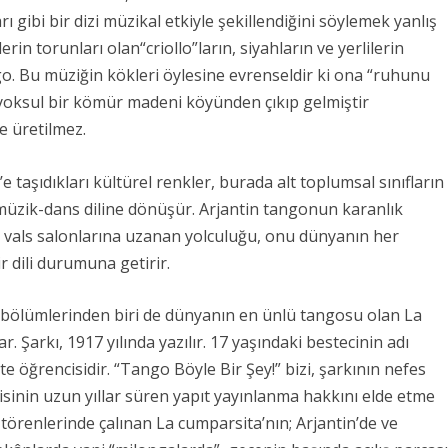
ı gibi bir dizi müzikal etkiyle şekillendiğini söylemek yanlış
lerin torunları olan
“criollo”
ların, siyahların ve yerlilerin
o. Bu müziğin kökleri öylesine evrenseldir ki ona “
ruhunu
yoksul bir kömür madeni köyünden çıkıp gelmiştir
e üretilmez.
taşıdıkları kültürel renkler, burada alt toplumsal sınıfların
 müzik-dans diline dönüşür. Arjantin tangonun karanlık
 vals salonlarına uzanan yolculuğu, onu dünyanın her
r dili durumuna getirir.
nç bölümlerinden biri de dünyanın en ünlü tangosu olan La
. Şarkı, 1917 yılında yazılır. 17 yaşındaki bestecinin adı
te öğrencisidir.
“
Tango Böyle Bir Şey!”
bizi, şarkının nefes
sinin uzun yıllar süren yapıt yayınlanma hakkını elde etme
törenlerinde çalınan La cumparsita’nın; Arjantin’de ve