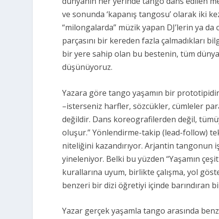
dünyanın her yerinde tango dans edilen m
ve sonunda ‘kapanış tangosu’ olarak iki kez
“milongalarda”
müzik yapan DJ’lerin ya da 
parçasını bir kereden fazla çalmadıkları bilgi
bir yere sahip olan bu bestenin, tüm düny
düşünüyoruz.
Yazara göre tango yaşamın bir prototipidir.
–isterseniz harfler, sözcükler, cümleler para
değildir. Dans koreografilerden değil, tüm
oluşur.”
Yönlendirme-takip (lead-follow) te
niteliğini kazandırıyor. Arjantin tangonun i
yineleniyor. Belki bu yüzden “
Yaşamın çeşitl
kurallarına uyum, birlikte çalışma, yol gö
benzeri bir dizi öğretiyi içinde barındıran b
Yazar gerçek yaşamla tango arasında benze