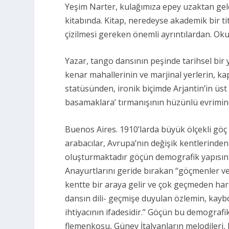
Yeşim Narter, kulağımıza epey uzaktan gel
kitabında. Kitap, neredeyse akademik bir titiz
çizilmesi gereken önemli ayrıntılardan. Ok
Yazar, tango dansının peşinde tarihsel bir 
kenar mahallerinin ve marjinal yerlerin, ka
statüsünden, ironik biçimde Arjantin’in üs
basamaklara’ tırmanışının hüzünlü evrimin
Buenos Aires. 1910’larda büyük ölçekli göç d
arabacılar, Avrupa’nın değişik kentlerinden 
oluşturmaktadır göçün demografik yapısını. 
Anayurtlarını geride bırakan
“göçmenler ve 
kentte bir araya gelir ve çok geçmeden harm
dansın dili- geçmişe duyulan özlemin, kaybo
ihtiyacının ifadesidir.”
Göçün bu demografik 
flemenkosu, Güney İtalyanların melodileri, 