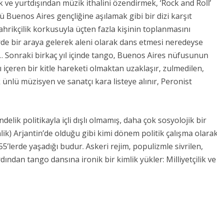
ve yurtdışından müzik ithalini özendirmek, ‘Rock and Roll’
 Buenos Aires gençliğine aşılamak gibi bir dizi karşıt
ahrikçilik korkusuyla üçten fazla kişinin toplanmasını
rde bir araya gelerek aleni olarak dans etmesi neredeyse
r… Sonraki birkaç yıl içinde tango, Buenos Aires nüfusunun
içeren bir kitle hareketi olmaktan uzaklaşır, zulmedilen,
k ünlü müzisyen ve sanatçı kara listeye alınır, Peronist
lik politikayla içli dışlı olmamış, daha çok sosyolojik bir
ik) Arjantin’de olduğu gibi kimi dönem politik çalışma olara
5’lerde yaşadığı budur. Askeri rejim, populizmle sivrilen,
dından tango dansına ironik bir kimlik yükler: Milliyetçilik ve