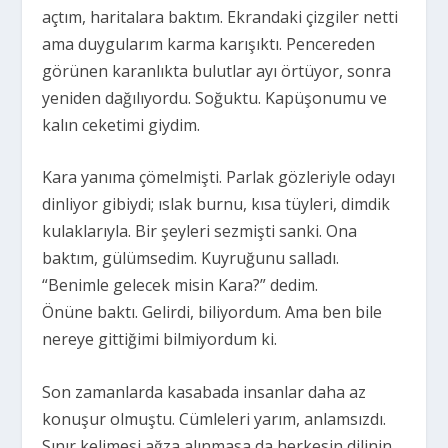
açtım, haritalara baktım. Ekrandaki çizgiler netti
ama duygularım karma karışıktı. Pencereden
görünen karanlıkta bulutlar ayı örtüyor, sonra
yeniden dağılıyordu. Soğuktu. Kapüşonumu ve
kalın ceketimi giydim.
Kara yanıma çömelmişti. Parlak gözleriyle odayı
dinliyor gibiydi; ıslak burnu, kısa tüyleri, dimdik
kulaklarıyla. Bir şeyleri sezmişti sanki. Ona
baktım, gülümsedim. Kuyruğunu salladı.
“Benimle gelecek misin Kara?” dedim.
Önüne baktı. Gelirdi, biliyordum. Ama ben bile
nereye gittiğimi bilmiyordum ki.
Son zamanlarda kasabada insanlar daha az
konuşur olmuştu. Cümleleri yarım, anlamsızdı.
Sınır kelimesi ağza alınmasa da herkesin dilinin