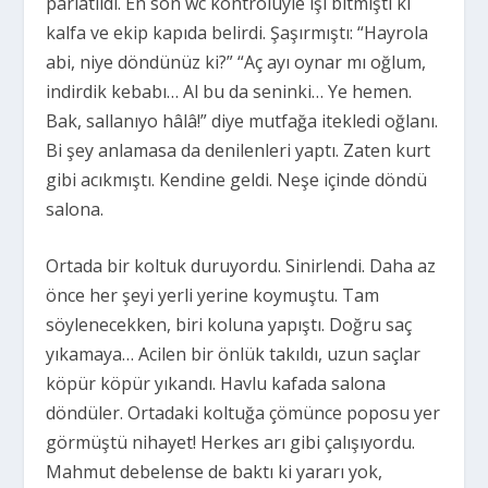
parlatıldı. En son wc kontrolüyle işi bitmişti ki
kalfa ve ekip kapıda belirdi. Şaşırmıştı: “Hayrola
abi, niye döndünüz ki?” “Aç ayı oynar mı oğlum,
indirdik kebabı… Al bu da seninki… Ye hemen.
Bak, sallanıyo hâlâ!” diye mutfağa itekledi oğlanı.
Bi şey anlamasa da denilenleri yaptı. Zaten kurt
gibi acıkmıştı. Kendine geldi. Neşe içinde döndü
salona.
Ortada bir koltuk duruyordu. Sinirlendi. Daha az
önce her şeyi yerli yerine koymuştu. Tam
söylenecekken, biri koluna yapıştı. Doğru saç
yıkamaya… Acilen bir önlük takıldı, uzun saçlar
köpür köpür yıkandı. Havlu kafada salona
döndüler. Ortadaki koltuğa çömünce poposu yer
görmüştü nihayet! Herkes arı gibi çalışıyordu.
Mahmut debelense de baktı ki yararı yok,