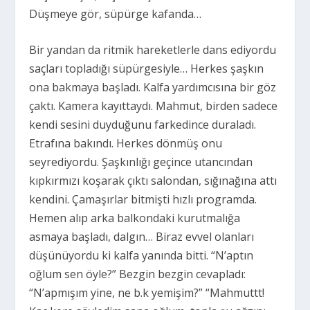
Düşmeye gör, süpürge kafanda…
Bir yandan da ritmik hareketlerle dans ediyordu
saçları topladığı süpürgesiyle… Herkes şaşkın
ona bakmaya başladı. Kalfa yardımcısına bir göz
çaktı. Kamera kayıttaydı. Mahmut, birden sadece
kendi sesini duyduğunu farkedince duraladı.
Etrafına bakındı. Herkes dönmüş onu
seyrediyordu. Şaşkınlığı geçince utancından
kıpkırmızı koşarak çıktı salondan, sığınağına attı
kendini. Çamaşırlar bitmişti hızlı programda.
Hemen alıp arka balkondaki kurutmalığa
asmaya başladı, dalgın… Biraz evvel olanları
düşünüyordu ki kalfa yanında bitti. “N’aptın
oğlum sen öyle?” Bezgin bezgin cevapladı:
“N’apmışım yine, ne b.k yemişim?” “Mahmuttt!