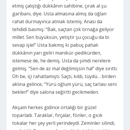
etmiş çalıştığı dükkânın sahibine, çırak al şu
garibanı, diye. Usta almasına almış da oğlan
rahat durmayınca atmak istemiş. Anası da
tehdidi basmış: “Bak, saçtan çok tırnağa geliyor
millet. Sen büyüksün, yetiştir şu çocuğu da bi
sevap işle!” Usta bakmış ki pabuç pahalı
dükkânın yarı geliri manikür-pedikürden,
istemese de, he demiş. Usta da şimdi nerelere
gelmiş. “Sen de az mal değilmişsin ha!” diye sırıttı.
Oh be, içi rahatlamıştı. Saçtı, kıldı, tüydü… birden
aklına gelince, “Yürü oğlum yürü, saç tarlası seni
bekler!” diye salona seğirtti gecikmeden.
Akşam herkes gidince ortalığı bir güzel
toparladı. Taraklar, fırçalar, fönler, o gıcık
tokalar her şey yerli yerindeydi. Zeminler silindi,