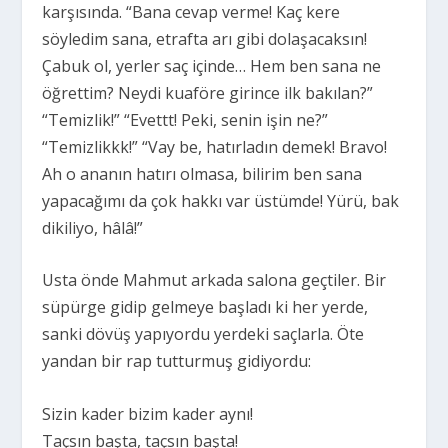
karşısında. “Bana cevap verme! Kaç kere
söyledim sana, etrafta arı gibi dolaşacaksın!
Çabuk ol, yerler saç içinde… Hem ben sana ne
öğrettim? Neydi kuaföre girince ilk bakılan?”
“Temizlik!” “Evettt! Peki, senin işin ne?”
“Temizlikkk!” “Vay be, hatırladın demek! Bravo!
Ah o ananın hatırı olmasa, bilirim ben sana
yapacağımı da çok hakkı var üstümde! Yürü, bak
dikiliyo, hâlâ!”
Usta önde Mahmut arkada salona geçtiler. Bir
süpürge gidip gelmeye başladı ki her yerde,
sanki dövüş yapıyordu yerdeki saçlarla. Öte
yandan bir rap tutturmuş gidiyordu:
Sizin kader bizim kader aynı!
Taçsın başta, taçsın başta!