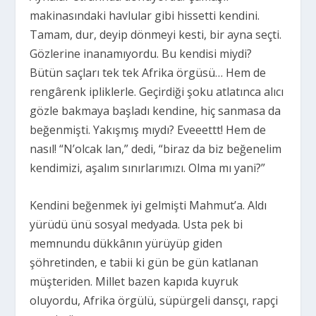
makinasındaki havlular gibi hissetti kendini.
Tamam, dur, deyip dönmeyi kesti, bir ayna seçti.
Gözlerine inanamıyordu. Bu kendisi miydi?
Bütün saçları tek tek Afrika örgüsü… Hem de
rengârenk ipliklerle. Geçirdiği şoku atlatınca alıcı
gözle bakmaya başladı kendine, hiç sanmasa da
beğenmişti. Yakışmış mıydı? Eveeettt! Hem de
nasıl! “N’olcak lan,” dedi, “biraz da biz beğenelim
kendimizi, aşalım sınırlarımızı. Olma mı yani?”
Kendini beğenmek iyi gelmişti Mahmut’a. Aldı
yürüdü ünü sosyal medyada. Usta pek bi
memnundu dükkânın yürüyüp giden
şöhretinden, e tabii ki gün be gün katlanan
müşteriden. Millet bazen kapıda kuyruk
oluyordu, Afrika örgülü, süpürgeli dansçı, rapçi