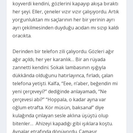
koyverdi kendini, gözlerini kapayıp akışa bıraktı
her şeyi. Eller, çeneler vızır vızır çalışıyordu. Artık
yorgunluktan mı saçlarının her bir yerinin ayrı
ayrı çekilmesinden duyduğu acıdan mı sızıp kaldı
oracıkta.
Derinden bir telefon zili çalıyordu. Gözleri ağır
ağır açıldı, her yer karanlık… Bir an rüyada
zannetti kendini. Sokak lambasının ışığıyla
dükkânda olduğunu hatırlayınca, fırladı, çalan
telefona yetişti. Kalfa, “Eee, n’aber, beğendin mi
yeni çerçeveyi?” dediğinde anlayamadı, “Ne
çerçevesi abi?” “Hoppala, o kadar ayna var
oğlum etrafta. Kör müsün, baksana!” diye
kulağında çınlayan sesle aklına üşüştü olup
bitenler… Ahizeyi kapadığı gibi ışıklara koştu.
Aynalar etrafında dönüyordu. Çamaşır