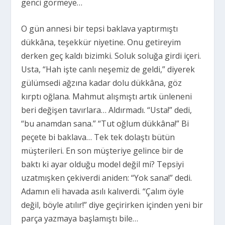
genci görmeye…
O gün annesi bir tepsi baklava yaptırmıştı
dükkâna, teşekkür niyetine. Onu getireyim
derken geç kaldı bizimki. Soluk soluğa girdi içeri.
Usta, “Hah işte canlı neşemiz de geldi,” diyerek
gülümsedi ağzına kadar dolu dükkâna, göz
kırptı oğlana. Mahmut alışmıştı artık ünleneni
beri değişen tavırlara… Aldırmadı. “Usta!” dedi,
“bu anamdan sana.” “Tut oğlum dükkâna!” Bi
peçete bi baklava… Tek tek dolaştı bütün
müşterileri. En son müşteriye gelince bir de
baktı ki ayar olduğu model değil mi? Tepsiyi
uzatmışken çekiverdi aniden: “Yok sana!” dedi.
Adamın eli havada asılı kalıverdi. “Çalım öyle
değil, böyle atılır!” diye geçirirken içinden yeni bir
parça yazmaya başlamıştı bile…