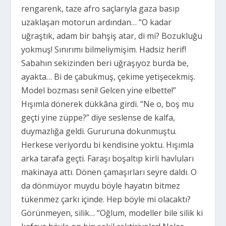
rengarenk, taze afro saçlarıyla gaza basıp
uzaklaşan motorun ardından… “O kadar
uğraştık, adam bir bahşiş atar, di mi? Bozukluğu
yokmuş! Sınırımı bilmeliymişim. Hadsiz herif!
Sabahın sekizinden beri uğraşıyoz burda be,
ayakta… Bi de çabukmuş, çekime yetişecekmiş.
Model bozması seni! Gelcen yine elbette!”
Hışımla dönerek dükkâna girdi. “Ne o, boş mu
geçti yine züppe?” diye seslense de kalfa,
duymazlığa geldi. Gururuna dokunmuştu.
Herkese veriyordu bi kendisine yoktu. Hışımla
arka tarafa geçti. Faraşı boşaltıp kirli havluları
makinaya attı. Dönen çamaşırları seyre daldı. O
da dönmüyor muydu böyle hayatın bitmez
tükenmez çarkı içinde. Hep böyle mi olacaktı?
Görünmeyen, silik… “Oğlum, modeller bile silik ki