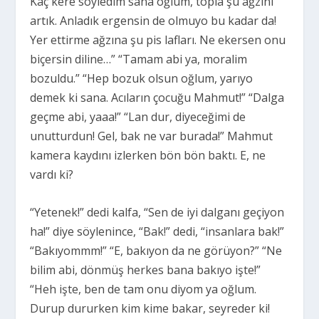
Kaç kere söyledim sana oğlum, topla şu ağzını
artık. Anladık ergensin de olmuyo bu kadar da!
Yer ettirme ağzına şu pis lafları. Ne ekersen onu
biçersin diline…” “Tamam abi ya, moralim
bozuldu.” “Hep bozuk olsun oğlum, yarıyo
demek ki sana. Acıların çocuğu Mahmut!” “Dalga
geçme abi, yaaa!” “Lan dur, diyeceğimi de
unutturdun! Gel, bak ne var burada!” Mahmut
kamera kaydını izlerken bön bön baktı. E, ne
vardı ki?
“Yetenek!” dedi kalfa, “Sen de iyi dalganı geçiyon
ha!” diye söylenince, “Bak!” dedi, “insanlara bak!”
“Bakıyommm!” “E, bakıyon da ne görüyon?” “Ne
bilim abi, dönmüş herkes bana bakıyo işte!”
“Heh işte, ben de tam onu diyom ya oğlum.
Durup dururken kim kime bakar, seyreder ki!