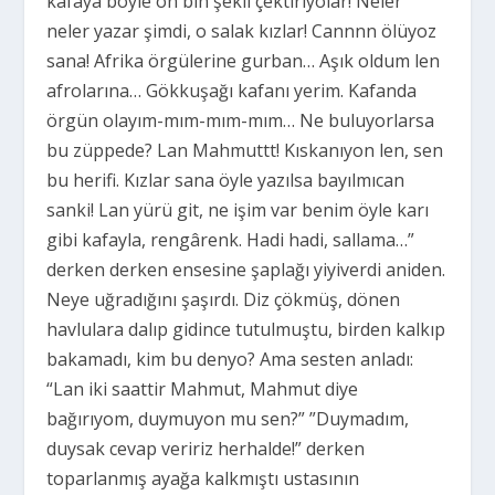
kafaya böyle on bin şekil çektiriyolar! Neler
neler yazar şimdi, o salak kızlar! Cannnn ölüyoz
sana! Afrika örgülerine gurban… Aşık oldum len
afrolarına… Gökkuşağı kafanı yerim. Kafanda
örgün olayım-mım-mım-mım… Ne buluyorlarsa
bu züppede? Lan Mahmuttt! Kıskanıyon len, sen
bu herifi. Kızlar sana öyle yazılsa bayılmıcan
sanki! Lan yürü git, ne işim var benim öyle karı
gibi kafayla, rengârenk. Hadi hadi, sallama…”
derken derken ensesine şaplağı yiyiverdi aniden.
Neye uğradığını şaşırdı. Diz çökmüş, dönen
havlulara dalıp gidince tutulmuştu, birden kalkıp
bakamadı, kim bu denyo? Ama sesten anladı:
“Lan iki saattir Mahmut, Mahmut diye
bağırıyom, duymuyon mu sen?” ”Duymadım,
duysak cevap veririz herhalde!” derken
toparlanmış ayağa kalkmıştı ustasının