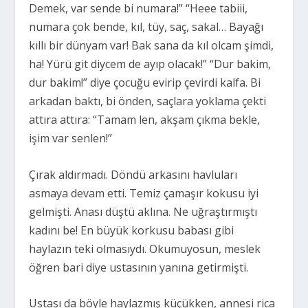
Demek, var sende bi numara!” “Heee tabiii,
numara çok bende, kıl, tüy, saç, sakal… Bayağı
kıllı bir dünyam var! Bak sana da kıl olcam şimdi,
ha! Yürü git diycem de ayıp olacak!” “Dur bakim,
dur bakim!” diye çocuğu evirip çevirdi kalfa. Bi
arkadan baktı, bi önden, saçlara yoklama çekti
attıra attıra: “Tamam len, akşam çıkma bekle,
işim var senlen!”
Çırak aldırmadı. Döndü arkasını havluları
asmaya devam etti. Temiz çamaşır kokusu iyi
gelmişti. Anası düştü aklına. Ne uğraştırmıştı
kadını be! En büyük korkusu babası gibi
haylazın teki olmasıydı. Okumuyosun, meslek
öğren bari diye ustasının yanına getirmişti.
Ustası da böyle haylazmış küçükken, annesi rica