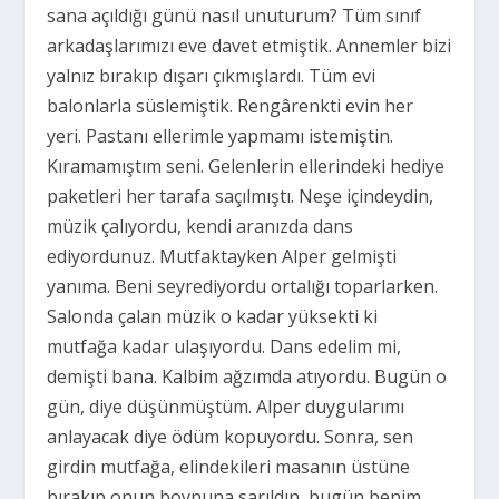
sana açıldığı günü nasıl unuturum? Tüm sınıf
arkadaşlarımızı eve davet etmiştik. Annemler bizi
yalnız bırakıp dışarı çıkmışlardı. Tüm evi
balonlarla süslemiştik. Rengârenkti evin her
yeri. Pastanı ellerimle yapmamı istemiştin.
Kıramamıştım seni. Gelenlerin ellerindeki hediye
paketleri her tarafa saçılmıştı. Neşe içindeydin,
müzik çalıyordu, kendi aranızda dans
ediyordunuz. Mutfaktayken Alper gelmişti
yanıma. Beni seyrediyordu ortalığı toparlarken.
Salonda çalan müzik o kadar yüksekti ki
mutfağa kadar ulaşıyordu. Dans edelim mi,
demişti bana. Kalbim ağzımda atıyordu. Bugün o
gün, diye düşünmüştüm. Alper duygularımı
anlayacak diye ödüm kopuyordu. Sonra, sen
girdin mutfağa, elindekileri masanın üstüne
bırakıp onun boynuna sarıldın, bugün benim