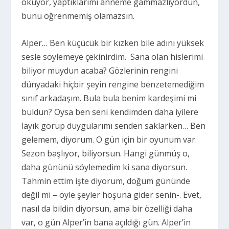
okuyor, yaptıklarımı anneme gammazlıyordun,
bunu öğrenmemiş olamazsın.
Alper… Ben küçücük bir kızken bile adını yüksek
sesle söylemeye çekinirdim. Sana olan hislerimi
biliyor muydun acaba? Gözlerinin rengini
dünyadaki hiçbir şeyin rengine benzetemediğim
sınıf arkadaşım. Bula bula benim kardeşimi mi
buldun? Oysa ben seni kendimden daha iyilere
layık görüp duygularımı senden saklarken… Ben
gelemem, diyorum. O gün için bir oyunum var.
Sezon başlıyor, biliyorsun. Hangi günmüş o,
daha gününü söylemedim ki sana diyorsun.
Tahmin ettim işte diyorum, doğum gününde
değil mi – öyle şeyler hoşuna gider senin-. Evet,
nasıl da bildin diyorsun, ama bir özelliği daha
var, o gün Alper’in bana açıldığı gün. Alper’in