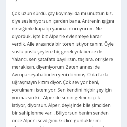
Çok uzun sürdü, çay koymayı da mı unuttun kız,
diye sesleniyorsun içerden bana. Antrenin ışığını
dirseğimle kapatıp yanına oturuyorum. Ne
diyorduk, işte biz Alper’le evlenmeye karar
verdik. Aile arasında bir tören istiyor canım. Öyle
süslü püslü şeylere hiç gerek yok bence de.
Yalancı, sen şatafata bayılırsın, taşlara, otrişlere
meraklısın, diyemiyorum. Zaten annesi de
Avrupa seyahatinden yeni dönmüş. O da fazla
uğraşmayın kızım diyor. Çok seviyor beni,
yorulmamı istemiyor. Sen kendini hiçbir şey için
yormazsın ki… Alper de senin gelmeni çok
istiyor, diyorsun. Alper, deyişinde bile şimdiden
bir sahiplenme var… Biliyorsun benim senden
önce Alper’i sevdiğimi. Gizlice günlüklerimi