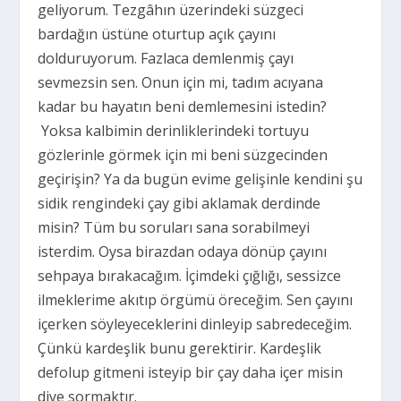
geliyorum. Tezgâhın üzerindeki süzgeci
bardağın üstüne oturtup açık çayını
dolduruyorum. Fazlaca demlenmiş çayı
sevmezsin sen. Onun için mi, tadım acıyana
kadar bu hayatın beni demlemesini istedin?
Yoksa kalbimin derinliklerindeki tortuyu
gözlerinle görmek için mi beni süzgecinden
geçirişin? Ya da bugün evime gelişinle kendini şu
sidik rengindeki çay gibi aklamak derdinde
misin? Tüm bu soruları sana sorabilmeyi
isterdim. Oysa birazdan odaya dönüp çayını
sehpaya bırakacağım. İçimdeki çığlığı, sessizce
ilmeklerime akıtıp örgümü öreceğim. Sen çayını
içerken söyleyeceklerini dinleyip sabredeceğim.
Çünkü kardeşlik bunu gerektirir. Kardeşlik
defolup gitmeni isteyip bir çay daha içer misin
diye sormaktır.