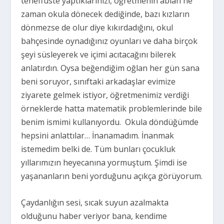
teneffüste yaptıklarınızı, öğretmenin ablan ne
zaman okula dönecek dediğinde, bazı kızların
dönmezse de olur diye kıkırdadığını, okul
bahçesinde oynadığınız oyunları ve daha birçok
şeyi süsleyerek ve içimi acıtacağını bilerek
anlatırdın. Oysa beğendiğim oğlan her gün sana
beni soruyor, sınıftaki arkadaşlar evimize
ziyarete gelmek istiyor, öğretmenimiz verdiği
örneklerde hatta matematik problemlerinde bile
benim ismimi kullanıyordu. Okula döndüğümde
hepsini anlattılar… İnanamadım. İnanmak
istemedim belki de. Tüm bunları çocukluk
yıllarımızın heyecanına yormuştum. Şimdi ise
yaşananların beni yorduğunu açıkça görüyorum.
Çaydanlığın sesi, sıcak suyun azalmakta
olduğunu haber veriyor bana, kendime