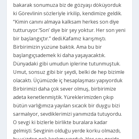
bakarak sonumuza biz de gözyaşı döküyorduk
ki Görevlinin sözleriyle irkilip, kendimize geldik.
“Kimin canını almaya kalksam herkes son diye
tutturuyor.‘Son’ diye bir şey yoktur. Her son yeni
bir başlangıçtır.” dedi.Kafamız karışmıştı.
Birbirimizin yüzüne baktık. Ama bu bir
başlangıçsademek ki daha yaşayacaktık.
Dünyadaki gibi umudun iplerine tutunmuştuk.
Umut, sonsuz gibi bir şeydi, belki de hep bizimle
olacaktı. Üçümüzde iç hesaplaşması yapıyorduk
Birbirimizi daha çok sever olmuş, birbirimize
adeta kenetlenmiştik. Yüreklerimizden çıkıp
bütün varlığımıza yayılan sıcacık bir duygu bizi
sarmalıyor, sevdiklerimizi yanımızda tutuyordu.
O sevgi ki bizlerle birlikte buralara kadar
gelmişti. Sevginin olduğu yerde korku olmazdı,
bu yüzden pek korkmuyorduk. Her şey geride