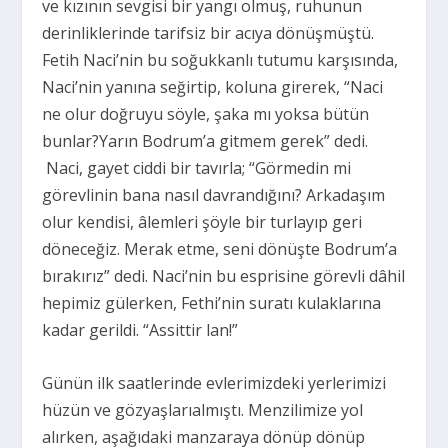
ve kızının sevgisi bir yangı olmuş, ruhunun
derinliklerinde tarifsiz bir acıya dönüşmüştü.
Fetih Naci’nin bu soğukkanlı tutumu karşısında,
Naci’nin yanına seğirtip, koluna girerek, “Naci
ne olur doğruyu söyle, şaka mı yoksa bütün
bunlar?Yarın Bodrum’a gitmem gerek” dedi.
Naci, gayet ciddi bir tavırla; “Görmedin mi
görevlinin bana nasıl davrandığını? Arkadaşım
olur kendisi, âlemleri şöyle bir turlayıp geri
döneceğiz. Merak etme, seni dönüşte Bodrum’a
bırakırız” dedi. Naci’nin bu esprisine görevli dâhil
hepimiz gülerken, Fethi’nin suratı kulaklarına
kadar gerildi. “Assittir lan!”
Günün ilk saatlerinde evlerimizdeki yerlerimizi
hüzün ve gözyaşlarıalmıştı. Menzilimize yol
alırken, aşağıdaki manzaraya dönüp dönüp