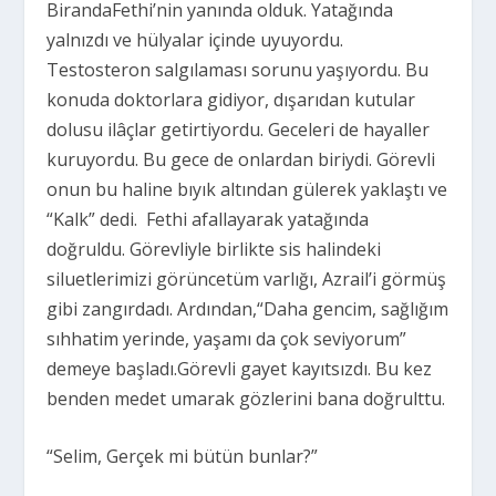
BirandaFethi’nin yanında olduk. Yatağında
yalnızdı ve hülyalar içinde uyuyordu.
Testosteron salgılaması sorunu yaşıyordu. Bu
konuda doktorlara gidiyor, dışarıdan kutular
dolusu ilâçlar getirtiyordu. Geceleri de hayaller
kuruyordu. Bu gece de onlardan biriydi. Görevli
onun bu haline bıyık altından gülerek yaklaştı ve
“Kalk” dedi. Fethi afallayarak yatağında
doğruldu. Görevliyle birlikte sis halindeki
siluetlerimizi görüncetüm varlığı, Azrail’i görmüş
gibi zangırdadı. Ardından,“Daha gencim, sağlığım
sıhhatim yerinde, yaşamı da çok seviyorum”
demeye başladı.Görevli gayet kayıtsızdı. Bu kez
benden medet umarak gözlerini bana doğrulttu.
“Selim, Gerçek mi bütün bunlar?”