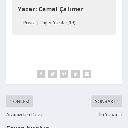
Yazar:
Cemal Çalımer
Posta
|
Diğer Yazılar(19)
ÖNCESI
SONRAKI
Aramızdaki Duvar
İki Yabancı
Cevap bırakın