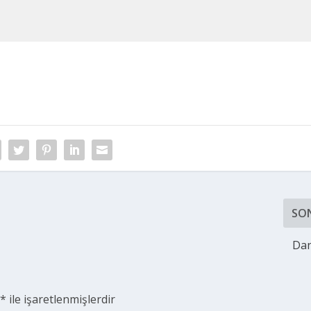
SO
Dan
r
*
ile işaretlenmişlerdir