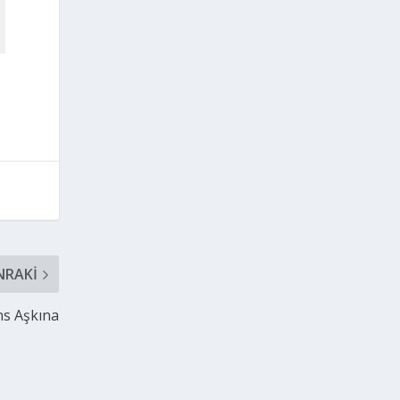
NRAKI
s Aşkına