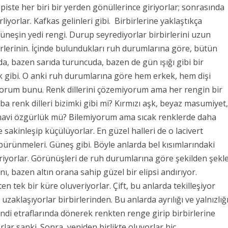
iste her biri bir yerden gönüllerince giriyorlar; sonrasında
iyorlar. Kafkas gelinleri gibi. Birbirlerine yaklaştıkça
neşin yedi rengi. Durup seyrediyorlar birbirlerini uzun
lerinin. İçinde bulundukları ruh durumlarına göre, bütün
a, bazen sarıda turuncuda, bazen de gün ışığı gibi bir
ok gibi. O anki ruh durumlarına göre hem erkek, hem dişi
ıyorum bunu. Renk dillerini çözemiyorum ama her rengin bir
ba renk dilleri bizimki gibi mi?
Kırmızı aşk, beyaz masumiyet
mavi özgürlük mü?
Bilemiyorum ama sıcak renklerde daha
e sakinleşip küçülüyorlar.
En güzel halleri de o lacivert
bürünmeleri. Güneş gibi. Böyle anlarda bel kısımlarındaki
eriyorlar. Görünüşleri de ruh durumlarına göre şekilden şekl
ı, bazen altın orana sahip güzel bir elipsi andırıyor.
en tek bir küre oluveriyorlar. Çift, bu anlarda tekilleşiyor
p uzaklaşıyorlar birbirlerinden.
Bu anlarda ayrılığı ve yalnızlığ
ndi etraflarında dönerek renkten renge girip birbirlerine
lar sanki. Sonra, yeniden birlikte oluyorlar hiç