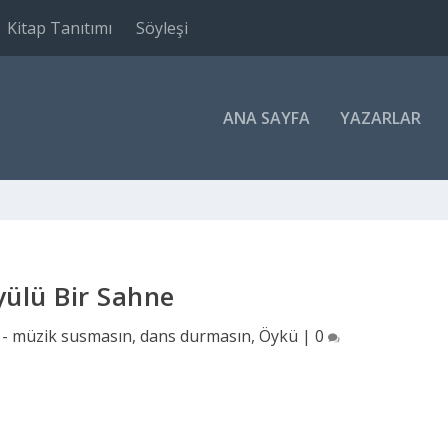
Kitap Tanıtımı
Söyleşi
ANA SAYFA
YAZARLAR
ülü Bir Sahne
 - müzik susmasın, dans durmasın
,
Öykü
|
0