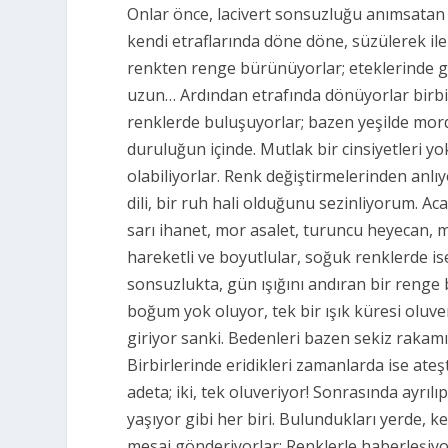
Onlar önce, lacivert sonsuzluğu anımsatan p
kendi etraflarında döne döne, süzülerek ilerl
renkten renge bürünüyorlar; eteklerinde gü
uzun… Ardından etrafında dönüyorlar birbir
renklerde buluşuyorlar; bazen yeşilde mord
duruluğun içinde. Mutlak bir cinsiyetleri y
olabiliyorlar. Renk değiştirmelerinden anl
dili, bir ruh hali olduğunu sezinliyorum. Aca
sarı ihanet,
mor asalet,
turuncu heyecan, 
hareketli ve boyutlular, soğuk renklerde is
sonsuzlukta, gün ışığını andıran bir renge 
boğum yok oluyor, tek bir ışık küresi oluv
giriyor sanki. Bedenleri bazen sekiz rakamın
Birbirlerinde eridikleri zamanlarda ise ateşt
adeta; iki, tek oluveriyor! Sonrasında ayrılı
yaşıyor gibi
her biri.
Bulundukları yerde, ke
mesaj gönderiyorlar: Renklerle haberleşiyor