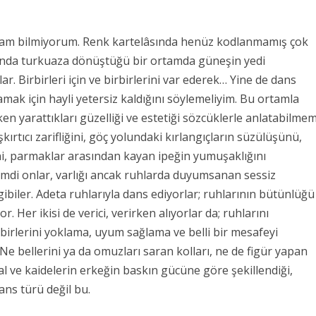
tsam bilmiyorum. Renk kartelâsında henüz kodlanmamış çok
asında turkuaza dönüştüğü bir ortamda güneşin yedi
. Birbirleri için ve birbirlerini var ederek… Yine de dans
ak için hayli yetersiz kaldığını söylemeliyim. Bu ortamla
n yarattıkları güzelliği ve estetiği sözcüklerle anlatabilme
ırtıcı zarifliğini, göç yolundaki kırlangıçların süzülüşünü,
ni, parmaklar arasından kayan ipeğin yumuşaklığını
imdi onlar, varlığı ancak ruhlarda duyumsanan sessiz
gibiler.
Adeta ruhlarıyla dans ediyorlar; ruhlarının bütünlüğü
yor.
Her ikisi de verici, verirken alıyorlar da; ruhlarını
birbirlerini yoklama, uyum sağlama ve belli bir mesafeyi
Ne bellerini ya da omuzları saran kolları, ne de figür yapan
ral ve kaidelerin erkeğin baskın gücüne göre şekillendiği,
ans türü değil bu.