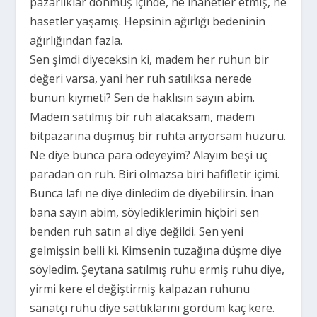
pazarlıklar dönmüş içinde, ne ihanetler etmiş, ne
hasetler yaşamış. Hepsinin ağırlığı bedeninin
ağırlığından fazla.
Sen şimdi diyeceksin ki, madem her ruhun bir
değeri varsa, yani her ruh satılıksa nerede
bunun kıymeti? Sen de haklısın sayın abim.
Madem satılmış bir ruh alacaksam, madem
bitpazarına düşmüş bir ruhta arıyorsam huzuru.
Ne diye bunca para ödeyeyim? Alayım beşi üç
paradan on ruh. Biri olmazsa biri hafifletir içimi.
Bunca lafı ne diye dinledim de diyebilirsin. İnan
bana sayın abim, söylediklerimin hiçbiri sen
benden ruh satın al diye değildi. Sen yeni
gelmişsin belli ki. Kimsenin tuzağına düşme diye
söyledim. Şeytana satılmış ruhu ermiş ruhu diye,
yirmi kere el değiştirmiş kalpazan ruhunu
sanatçı ruhu diye sattıklarını gördüm kaç kere.