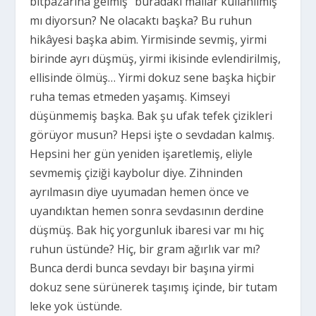
bitpazarına gelmiş “buradaki mallar kullanılmış”
mı diyorsun? Ne olacaktı başka? Bu ruhun
hikâyesi başka abim. Yirmisinde sevmiş, yirmi
birinde ayrı düşmüş, yirmi ikisinde evlendirilmiş,
ellisinde ölmüş… Yirmi dokuz sene başka hiçbir
ruha temas etmeden yaşamış. Kimseyi
düşünmemiş başka. Bak şu ufak tefek çizikleri
görüyor musun? Hepsi işte o sevdadan kalmış.
Hepsini her gün yeniden işaretlemiş, eliyle
sevmemiş çiziği kaybolur diye. Zihninden
ayrılmasın diye uyumadan hemen önce ve
uyandıktan hemen sonra sevdasının derdine
düşmüş. Bak hiç yorgunluk ibaresi var mı hiç
ruhun üstünde? Hiç, bir gram ağırlık var mı?
Bunca derdi bunca sevdayı bir başına yirmi
dokuz sene sürünerek taşımış içinde, bir tutam
leke yok üstünde.