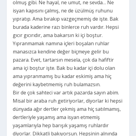
olmuş gibi. Ne hayal, ne umut, ne sevda… Ne
isyan kapısını çalmış, ne de üzülmüş ruhunu
yıpratıp. Ama bırakıp vazgeçmemiş de işte. Bak
burada kaderine razı binlerce ruh vardır. Hepsi
gıcır gıcırıdır, ama bakarsın ki içi boştur.
Yıpranmamak namına içleri boşalan ruhlar
manasızca kendine değer biçmeye gelir bu
pazara. Evet, tartarsın mesela, çok da hafiftir
ama içi boştur işte. Bak bu kadar içi dolu olan
ama yıpranmamış bu kadar eskimiş ama hiç
değerini kaybetmemiş ruh bulamazsın.
Bir de çok sahteci var artık pazarda sayın abim.
Misal bir araba ruh getiriyorlar, diyorlar ki hepsi
dünyada ağır dertler çekmiş ama hiç satılmamış,
dertleriyle yaşamış ama isyan etmemiş
yaşamlarıyla hep barışık yaşamış ruhlardır
diyorlar. Dikkatli bakıyorsun. Hepsinin alnında