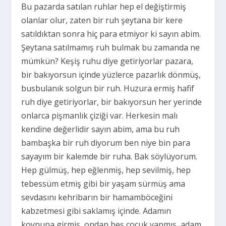
Bu pazarda satılan ruhlar hep el değiştirmiş
olanlar olur, zaten bir ruh şeytana bir kere
satıldıktan sonra hiç para etmiyor ki sayın abim.
Şeytana satılmamış ruh bulmak bu zamanda ne
mümkün? Keşiş ruhu diye getiriyorlar pazara,
bir bakıyorsun içinde yüzlerce pazarlık dönmüş,
busbulanık solgun bir ruh. Huzura ermiş hafif
ruh diye getiriyorlar, bir bakıyorsun her yerinde
onlarca pişmanlık çiziği var. Herkesin malı
kendine değerlidir sayın abim, ama bu ruh
bambaşka bir ruh diyorum ben niye bin para
sayayım bir kalemde bir ruha. Bak söylüyorum.
Hep gülmüş, hep eğlenmiş, hep sevilmiş, hep
tebessüm etmiş gibi bir yaşam sürmüş ama
sevdasını kehribarın bir hamamböceğini
kabzetmesi gibi saklamış içinde. Adamın
koynuna girmiş, ondan beş çocuk yapmış, adam