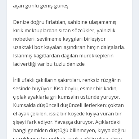
açan gönlü geniş güneş.
Denize doğru fırlatılan, sahibine ulaşamamış
kırık mektuplardan sızan sözcükler, yalnızlık
nöbetleri, sevilmeme kaygıları birleşiyor
uzaktaki boz kayaları aşındıran hırçın dalgalarla.
Islanmış kâğıtlardan dağılan mürekkeplerin
lacivertliği var bu tuzlu denizde.
İrili ufaklı çakılların şakırtıları, renksiz rüzgârın
sesinde büyüyor. Kısa boylu, esmer bir kadın,
çıplak ayaklarla gri kumsalın üstünde yürüyor.
Kumsalda düşünceli düşünceli ilerlerken; çoktan
el ayak çekilen, ıssız bir köşede kıyıya vuran bir
şişeyi fark ediyor. Yavaşça duruyor. Açıklardaki
hangi gemiden düştüğü bilinmeyen, kıyıya doğru
sürüklenen bir potkalı, usulca eğilip eline alıyor.