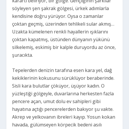
karartı beliriyor, bir gölge. Gençliğinin şarkılar
söyleyen şen şakrak gölgesi, ürkek adımlarla
kendisine doğru yürüyor. Oysa o zamanlar
çoktan geçmiş, üzerinden tehlikeli sular akmış…
Uzakta kümelenen renkli hayallerin ışıklarını
çoktan kapatmış, üstünden dünyanın yükünü
silkelemiş, eskimiş bir kalple duruyordu az önce,
şuracıkta.
Tepelerden denizin tarafına esen kara yel, dağ
kekiklerinin kokusunu sürüklüyor beraberinde.
Sisli kara bulutlar çöküyor, üşüyor kadın. O
yüzleştiği gölgeyle, duvarlarına herkesten fazla
pencere açan, umut dolu ev sahipleri gibi
hayatına açtığı pencerelerden bakıyor şu vakte.
Akrep ve yelkovanın ibreleri kayıp. Yosun kokan
havada, gülümseyen körpecik bedeni asılı