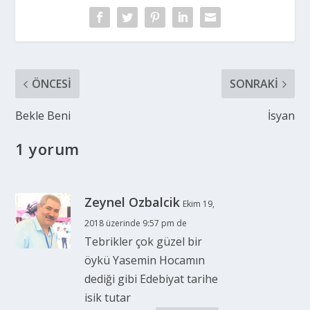
ÖNCESI
SONRAKI
Bekle Beni
İsyan
1 yorum
Zeynel Ozbalcik
Ekim 19,
2018 üzerinde 9:57 pm de
Tebrikler çok güzel bir
öykü Yasemin Hocamın
dediği gibi Edebiyat tarihe
isik tutar