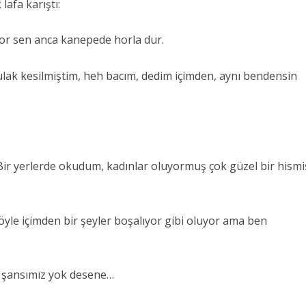
lafa karıştı:
yor sen anca kanepede horla dur.
ak kesilmiştim, heh bacım, dedim içimden, aynı bendensin
Bir yerlerde okudum, kadınlar oluyormuş çok güzel bir hismi
öyle içimden bir şeyler boşalıyor gibi oluyor ama ben
ç şansımız yok desene…