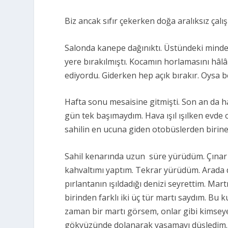
Biz ancak sıfır çekerken doğa aralıksız çalı
Salonda kanepe dağınıktı. Üstündeki minder
yere bırakılmıştı. Kocamın horlamasını hâlâ
ediyordu. Giderken hep açık bırakır. Oysa be
Hafta sonu mesaisine gitmişti. Son an da 
gün tek başımaydım. Hava ışıl ışılken evd
sahilin en ucuna giden otobüslerden birine 
Sahil kenarında uzun süre yürüdüm. Çınar a
kahvaltımı yaptım. Tekrar yürüdüm. Arada d
pırlantanın ışıldadığı denizi seyrettim. Mart
birinden farklı iki üç tür martı saydım. Bu k
zaman bir martı görsem, onlar gibi kimsey
gökyüzünde dolanarak yaşamayı düşledim.