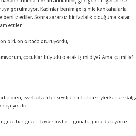
nadan birindeki benim annemmiş gibi geldi. Diğerleri de
üya görülmüyor. Kadınlar benim gelişimle kahkahalarla
e beni izlediler. Sonra zararsız bir fazlalık olduğuma karar
am ettiler.
en biri, en ortada oturuyordu,
tamıyorum, çocuklar büyüdü olacak iş mi diye? Ama içti mi laf
ar inen, işveli cilveli bir şeydi belli. Lafını söylerken de dalg
konuşuyordu.
her gece her gece… tövbe tövbe…. günaha girip duruyoruz.