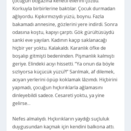
çocuğun boğazına kenetli ellerini çözdü.
Korkuyla birbirlerine baktılar. Çocuk durmadan
ağlıyordu. Kıpkırmızıydı yüzü, boynu. Fazla
bakamadı annesine, gözlerini yere indirdi. Sonra
odasına koştu, kapıyı çarptı. Gök gürültüsüydü
sanki eve yayılan. Kadının kaçıp saklanacağı
hiçbir yer yoktu. Kalakaldı. Karanlık öfke de
boşalıp gitmişti bedeninden. Pişmanlık kalmıştı
geriye. Elindeki acıyı hissetti. “Ya onun da böyle
sızlıyorsa küçücük yüzü?!” Sarılmak, af dilemek,
acıyan yerlerini öpüp koklamak lâzımdı. Hiçbirini
yapmadı, çocuğun hıçkırıklarla ağlamasını
dinleyebildi sadece. Cesareti yoktu, ya yine
gelirse…
Nefes almalıydı. Hıçkırıkların yaydığı suçluluk
duygusundan kaçmak için kendini balkona attı.