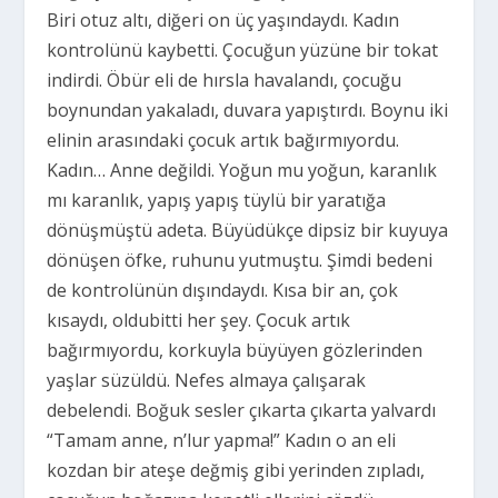
Biri otuz altı, diğeri on üç yaşındaydı. Kadın
kontrolünü kaybetti. Çocuğun yüzüne bir tokat
indirdi. Öbür eli de hırsla havalandı, çocuğu
boynundan yakaladı, duvara yapıştırdı. Boynu iki
elinin arasındaki çocuk artık bağırmıyordu.
Kadın… Anne değildi. Yoğun mu yoğun, karanlık
mı karanlık, yapış yapış tüylü bir yaratığa
dönüşmüştü adeta. Büyüdükçe dipsiz bir kuyuya
dönüşen öfke, ruhunu yutmuştu. Şimdi bedeni
de kontrolünün dışındaydı. Kısa bir an, çok
kısaydı, oldubitti her şey. Çocuk artık
bağırmıyordu, korkuyla büyüyen gözlerinden
yaşlar süzüldü. Nefes almaya çalışarak
debelendi. Boğuk sesler çıkarta çıkarta yalvardı
“Tamam anne, n’lur yapma!” Kadın o an eli
kozdan bir ateşe değmiş gibi yerinden zıpladı,