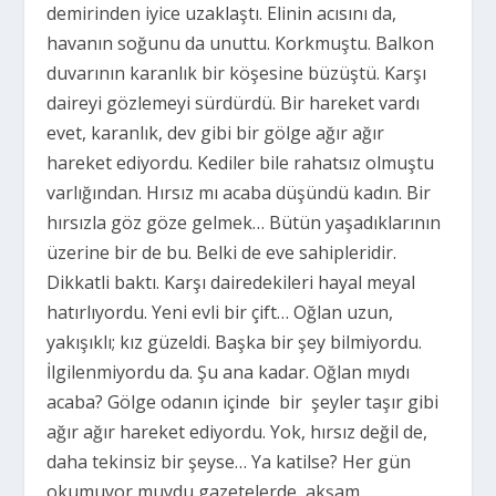
demirinden iyice uzaklaştı. Elinin acısını da,
havanın soğunu da unuttu. Korkmuştu. Balkon
duvarının karanlık bir köşesine büzüştü. Karşı
daireyi gözlemeyi sürdürdü. Bir hareket vardı
evet, karanlık, dev gibi bir gölge ağır ağır
hareket ediyordu. Kediler bile rahatsız olmuştu
varlığından. Hırsız mı acaba düşündü kadın. Bir
hırsızla göz göze gelmek… Bütün yaşadıklarının
üzerine bir de bu. Belki de eve sahipleridir.
Dikkatli baktı. Karşı dairedekileri hayal meyal
hatırlıyordu. Yeni evli bir çift… Oğlan uzun,
yakışıklı; kız güzeldi. Başka bir şey bilmiyordu.
İlgilenmiyordu da. Şu ana kadar. Oğlan mıydı
acaba? Gölge odanın içinde bir şeyler taşır gibi
ağır ağır hareket ediyordu. Yok, hırsız değil de,
daha tekinsiz bir şeyse… Ya katilse? Her gün
okumuyor muydu gazetelerde, akşam