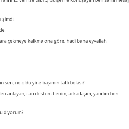
 alırım… verirse tabi…)
Gülşen’le konuşayım ben sana mesaj
ı şimdi.
le.
ara çekmeye kalkma ona göre, hadi bana eyvallah.
 sen, ne oldu yine başımın tatlı belası?
imden anlayan, can dostum benim, arkadaşım, yandım ben
du diyorum?