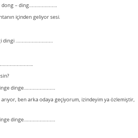
ng dong – ding…………………….
tanın içinden geliyor sesi.
ingi dingi ……………………………
………………………………..
sin?
 dinge dinge……………………….
yor, ben arka odaya geçiyorum, izindeyim ya özlemiştir,
 dinge dinge……………………….