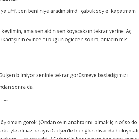
ya ufff, sen beni niye aradın şimdi, çabuk söyle, kapatmam
n keyfimin, ama sen aldın sen koyacaksın tekrar yerine. Aç
arkadaşının evinde ol bugün öğleden sonra, anladın mı?
ülşen bilmiyor seninle tekrar görüşmeye başladığımızı.
undan sonra da.
a………
p söylemem gerek.
(Ondan evin anahtarını almak için ofise de
öyle olmaz, en iyisi Gülşen’le bu öğlen dışarıda buluşmak