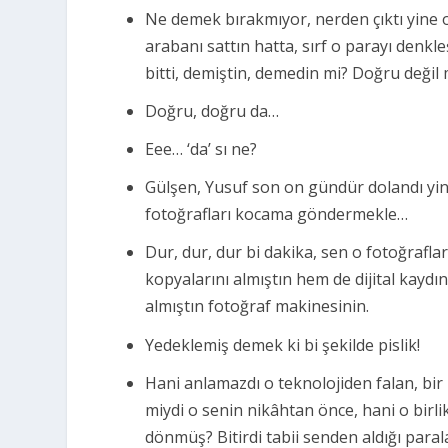
Ne demek bırakmıyor, nerden çıktı yine o
arabanı sattın hatta, sırf o parayı denkl
bitti, demiştin, demedin mi? Doğru değil 
Doğru, doğru da…
Eee… ‘da’ sı ne?
Gülşen, Yusuf son on gündür dolandı yi
fotoğrafları kocama göndermekle…
Dur, dur, dur bi dakika, sen o fotoğrafl
kopyalarını almıştın hem de dijital kaydın
almıştın fotoğraf makinesinin.
Yedeklemiş demek ki bi şekilde pislik!
Hani anlamazdı o teknolojiden falan, b
miydi o senin nikâhtan önce, hani o birl
dönmüş? Bitirdi tabii senden aldığı paral