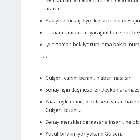
hem durumları anlatırım hem de anahtarı
atarım.
Bak yine mesaj diyo, kız siktirme mesajın
Tamam tamam arayacağım ben seni, bek
İyi o zaman bekliyorum, ama bak bi num
***
Gülşen, canım benim, n’aber, nasılsın?
Şenay, işin düşmese izindeyken aramazsın
Yaaa, öyle deme, bi tek sen varsın hal
Gülşen, bittim…
Şenay meraklandırmasana insanı, ne ol
Yusuf bırakmıyor yakamı Gülşen.