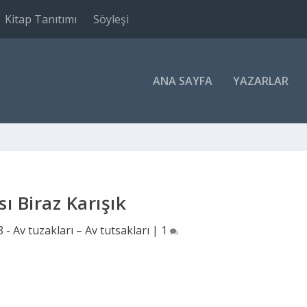
Kitap Tanıtımı
Söyleşi
ANA SAYFA
YAZARLAR
ı Biraz Karışık
 - Av tuzakları – Av tutsakları
|
1