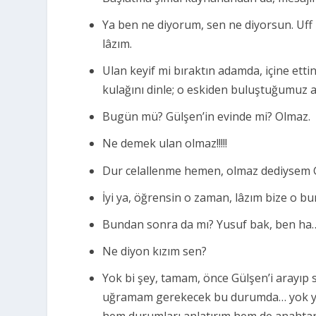
Ya ben ne diyorum, sen ne diyorsun. Uff 
lâzım.
Ulan keyif mi bıraktın adamda, içine etti
kulağını dinle; o eskiden buluştuğumuz 
Bugün mü? Gülşen’in evinde mi? Olmaz.
Ne demek ulan olmaz!!!!!
Dur celallenme hemen, olmaz dediysem G
İyi ya, öğrensin o zaman, lâzım bize o b
Bundan sonra da mı? Yusuf bak, ben h
Ne diyon kızım sen?
Yok bi şey, tamam, önce Gülşen’i arayı
uğramam gerekecek bu durumda… yok yok 