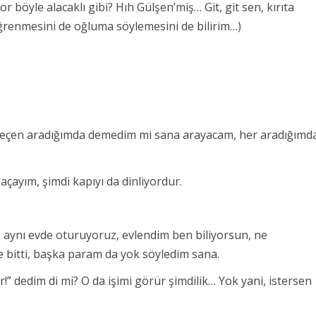
or böyle alacaklı gibi? Hıh Gülşen’miş… Git, git sen, kırıta
ğrenmesini de oğluma söylemesini de bilirim…)
geçen aradığımda demedim mi sana arayacam, her aradığımd
 açayım, şimdi kapıyı da dinliyordur.
e aynı evde oturuyoruz, evlendim ben biliyorsun, ne
 bitti, başka param da yok söyledim sana.
” dedim di mi? O da işimi görür şimdilik… Yok yani, istersen