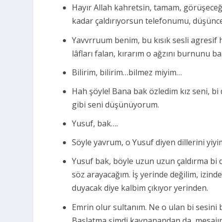
Hayır Allah kahretsin, tamam, görüşeceği
kadar çaldırıyorsun telefonumu, düşünces
Yavvrruum benim, bu kısık sesli agresif h
lâfları falan, kırarım o ağzını burnunu 
Bilirim, bilirim…bilmez miyim…
Hah şöyle! Bana bak özledim kız seni, b
gibi seni düşünüyorum.
Yusuf, bak….
Söyle yavrum, o Yusuf diyen dillerini yiyi
Yusuf bak, böyle uzun uzun çaldırma bi 
söz arayacağım. İş yerinde değilim, izin
duyacak diye kalbim çıkıyor yerinden.
Emrin olur sultanım. Ne o ulan bi sesini
Başlatma şimdi kaynanandan da, mesajı