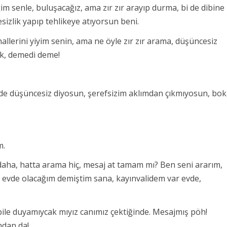
m senle, buluşacağız, ama zır zır arayıp durma, bi de dibine
izlik yapıp tehlikeye atıyorsun beni.
allerini yiyim senin, ama ne öyle zır zır arama, düşüncesiz
bak, demedi deme!
i de düşüncesiz diyosun, şerefsizim aklımdan çıkmıyosun, bok
m.
daha, hatta arama hiç, mesaj at tamam mı? Ben seni ararım,
de evde olacağım demiştim sana, kayınvalidem var evde,
 bile duyamıycak mıyız canımız çektiğinde. Mesajmış pöh!
ndan da!