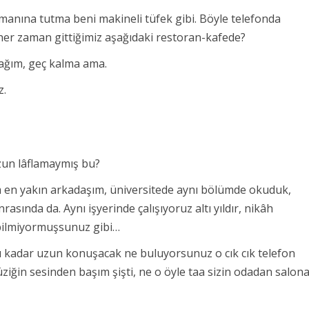
manına tutma beni makineli tüfek gibi. Böyle telefonda
 her zaman gittiğimiz aşağıdaki restoran-kafede?
ağım, geç kalma ama.
z.
zun lâflamaymış bu?
 en yakın arkadaşım, üniversitede aynı bölümde okuduk,
rasında da. Aynı işyerinde çalışıyoruz altı yıldır, nikâh
i bilmiyormuşsunuz gibi…
u kadar uzun konuşacak ne buluyorsunuz o cık cık telefon
iğin sesinden başım şişti, ne o öyle taa sizin odadan salon