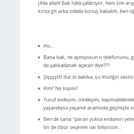
(Alla allah! Bak hâlâ çaldırıyor, hem kim arıy
kırıta git arka odada konuş bakalım, ben ö
Alo…
Bana bak, ne açmıyosun o telefonunu, 
da şakkadanak açacan diye???
Şişşşşttt dur bi dakika, şu müziğin sesini
Kim? Ne kapısı?
Yusuf evdeyim, izindeyim, kayınvalideml
yaşandıysa yaşandı aramızda geçmişte ve
Ben de sana: “paran yoksa endamın yeter!
bir de öbür seçenek var biliyosun…