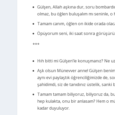
Gülşen, Allah aşkına dur, soru bombardı
olmaz, bu öğlen buluşalım mı seninle, o
Tamam canım, öğlen on ikide orada olac
Öpüyorum seni, iki saat sonra görüşürü
***
Hıh bitti mi Gülşen’le konuşmanız? Ne u
Aşk olsun Münevver anne! Gülşen benim
aynı evi paylaştık öğrenciliğimizde de, son
şahidimdi, siz de tanıdınız üstelik, sank
Tamam tamam biliyoruz, biliyoruz da, b
hep kulakta, onu bir anlasam? Hem o müz
kadar duyuluyor.