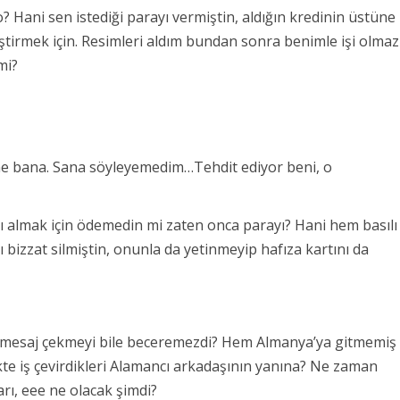
? Hani sen istediği parayı vermiştin, aldığın kredinin üstüne
eştirmek için. Resimleri aldım bundan sonra benimle işi olmaz
mi?
ne bana. Sana söyleyemedim…Tehdit ediyor beni, o
arı almak için ödemedin mi zaten onca parayı? Hani hem basılı
ı bizzat silmiştin, onunla da yetinmeyip hafıza kartını da
ir mesaj çekmeyi bile beceremezdi? Hem Almanya’ya gitmemiş
ikte iş çevirdikleri Alamancı arkadaşının yanına? Ne zaman
arı, eee ne olacak şimdi?