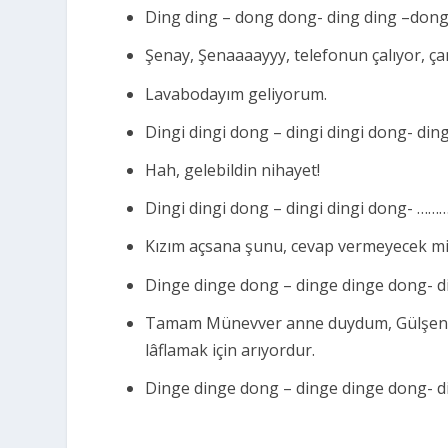
Ding ding – dong dong- ding ding –do
Şenay, Şenaaaayyy, telefonun çalıyor, çan
Lavabodayım geliyorum.
Dingi dingi dong – dingi dingi dong- d
Hah, gelebildin nihayet!
Dingi dingi dong – dingi dingi dong- 
Kızım açsana şunu, cevap vermeyecek mi
Dinge dinge dong – dinge dinge dong-
Tamam Münevver anne duydum, Gülşen arı
lâflamak için arıyordur.
Dinge dinge dong – dinge dinge dong-