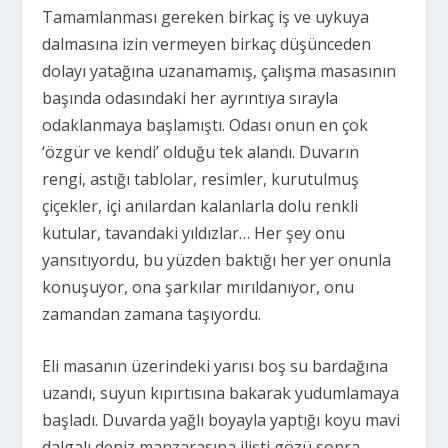
Tamamlanması gereken birkaç iş ve uykuya
dalmasına izin vermeyen birkaç düşünceden
dolayı yatağına uzanamamış, çalışma masasının
başında odasındaki her ayrıntıya sırayla
odaklanmaya başlamıştı. Odası onun en çok
‘özgür ve kendi’ olduğu tek alandı. Duvarın
rengi, astığı tablolar, resimler, kurutulmuş
çiçekler, içi anılardan kalanlarla dolu renkli
kutular, tavandaki yıldızlar… Her şey onu
yansıtıyordu, bu yüzden baktığı her yer onunla
konuşuyor, ona şarkılar mırıldanıyor, onu
zamandan zamana taşıyordu.
Eli masanın üzerindeki yarısı boş su bardağına
uzandı, suyun kıpırtısına
bakarak yudumlamaya
başladı. Duvarda yağlı boyayla yaptığı koyu mavi
dalgalı deniz manzarasına ilişti gözü sonra.