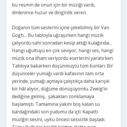
bu resmin de onun için bir müziği vardı,
dinlenince huzur ve dinginlik veren.
Doğanın tüm seslerini içine çekebilmiş bir Van
Gogh… Bu tabloyla uğraşırken hangi müzik
çalıyordu sahi sonradan kesip attığı kulağında…
Hangi uğultuyu en çok seviyor, hangi ses, hangi
müzik ona ilham veriyordu eserlerini yaratırken.
Tabloya bakarken düşünmüştü tüm bunları. Bir
düşünceler yumağı vardı kafasının tam orta
yerinde, yumağı açmaya çalıştıkça daha karışık
bir hâl alıyor, düğüme dönüşüyordu. Zweig’in
dediğine gelmiş, şakakları zonklamaya
başlamıştı. Tamamına yakını boş kalan su
bardağındaki son yudumu da içti. Kapattı
müziğin sesini, uyku öncesi sessizlik başladı.
Tüm uğultular kesildi birden. Hatta ayın