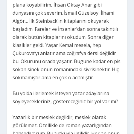
plana koyabilirim, İhsan Oktay Anar gibi;
dünyasını çok severim. İsmail Güzelsoy, İlhami
Algör… İlk Steinback’ın kitaplarını okuyarak
başladım. Fareler ve İnsanlar’dan sonra takıntılı
olarak bütün kitaplarını okudum. Sonra diğer
klasikler geldi. Yaşar Kemal mesela, hep
Çukurova’yı anlatır ama coğrafya dersi değildir
bu. Okurunu orada yaşatır. Bugüne kadar en pis
sokan sinek onun romanındaki sivrisinektir. Hiç
sokmamıştır ama en çok o acıtmıştır.
Bu yolda ilerlemek isteyen yazar adaylarına
söyleyecekleriniz, göstereceğiniz bir yol var mı?
Yazarlık bir meslek değildir, meslek olarak
görülemez. Özellikle de roman yazarlığından
bahsediyorum. Bu tutkuyla ilgilidir. Her an onun