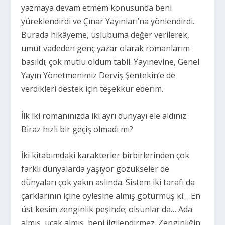
yazmaya devam etmem konusunda beni
yüreklendirdi ve Çınar Yayınları’na yönlendirdi.
Burada hikâyeme, üslubuma değer verilerek,
umut vadeden genç yazar olarak romanlarım
basıldı; çok mutlu oldum tabii. Yayınevine, Genel
Yayın Yönetmenimiz Derviş Şentekin’e de
verdikleri destek için teşekkür ederim.
İlk iki romanınızda iki ayrı dünyayı ele aldınız.
Biraz hızlı bir geçiş olmadı mı?
İki kitabımdaki karakterler birbirlerinden çok
farklı dünyalarda yaşıyor gözükseler de
dünyaları çok yakın aslında. Sistem iki tarafı da
çarklarının içine öylesine almış götürmüş ki… En
üst kesim zenginlik peşinde; olsunlar da… Ada
almış, uçak almış, beni ilgilendirmez. Zenginliğin