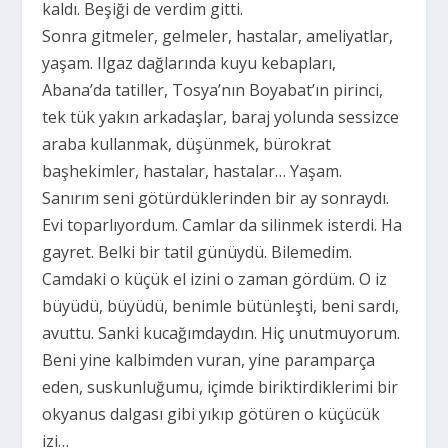
kaldı. Beşiği de verdim gitti.
Sonra gitmeler, gelmeler, hastalar, ameliyatlar,
yaşam. Ilgaz dağlarında kuyu kebapları,
Abana’da tatiller, Tosya’nın Boyabat’ın pirinci,
tek tük yakın arkadaşlar, baraj yolunda sessizce
araba kullanmak, düşünmek, bürokrat
başhekimler, hastalar, hastalar… Yaşam.
Sanırım seni götürdüklerinden bir ay sonraydı.
Evi toparlıyordum. Camlar da silinmek isterdi. Ha
gayret. Belki bir tatil günüydü. Bilemedim.
Camdaki o küçük el izini o zaman gördüm. O iz
büyüdü, büyüdü, benimle bütünleşti, beni sardı,
avuttu. Sanki kucağımdaydın. Hiç unutmuyorum.
Beni yine kalbimden vuran, yine paramparça
eden, suskunluğumu, içimde biriktirdiklerimi bir
okyanus dalgası gibi yıkıp götüren o küçücük
izi…