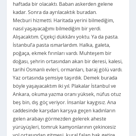
haftada bir olacaktı. Baban askerden gelene
kadar. Sonra da ayrılacaktık buradan.
Mecburi hizmetti. Haritada yerini bilmediğim,
nasıl yaşayacağımı bilmediğim bir yerdi.
Alışacaktım. Çiçekçi dükkânı yoktu. Ya da pasta.
İstanbul’a pasta ısmarlardım. Halka, galeta,
poğaça, ekmek fırınları vardı. Muhteşem bir
doğası, şehrin ortasından akan bir deresi, kalesi,
tarihi Osmanlı evleri, ormanları, baraj gölü vardı.
Yaz ortasında şemsiye taşırdık. Demek burada
böyle yaşayacaktım iki yıl. Plakalar İstanbul ve
Ankara, okuma yazma oranı yüksek, nüfus otuz
beş bin, dış göç veriyor. İnsanlar kaygısız. Ana
caddesinde karşıdan karşıya geçen kadınların
gelen arabayı görmezden gelerek aheste
yürüyüşleri, tomruk kamyonlarının çekincesiz
yol ortasından gitmesi, kural falan hak getire.