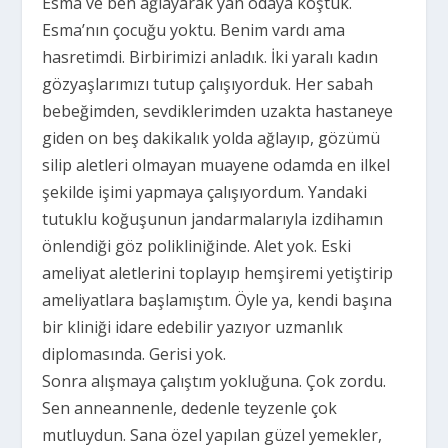
Esma ve ben ağlayarak yan odaya koştuk.
Esma’nın çocuğu yoktu. Benim vardı ama
hasretimdi. Birbirimizi anladık. İki yaralı kadın
gözyaşlarımızı tutup çalışıyorduk. Her sabah
bebeğimden, sevdiklerimden uzakta hastaneye
giden on beş dakikalık yolda ağlayıp, gözümü
silip aletleri olmayan muayene odamda en ilkel
şekilde işimi yapmaya çalışıyordum. Yandaki
tutuklu koğuşunun jandarmalarıyla izdihamın
önlendiği göz polikliniğinde. Alet yok. Eski
ameliyat aletlerini toplayıp hemşiremi yetiştirip
ameliyatlara başlamıştım. Öyle ya, kendi başına
bir kliniği idare edebilir yazıyor uzmanlık
diplomasında. Gerisi yok.
Sonra alışmaya çalıştım yokluğuna. Çok zordu.
Sen anneannenle, dedenle teyzenle çok
mutluydun. Sana özel yapılan güzel yemekler,