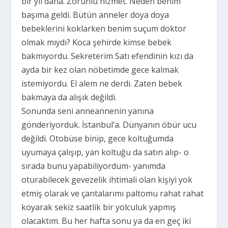
bir yıl daha. Zorunlu hizmet. Neden benim
başıma geldi. Bütün anneler doya doya
bebeklerini koklarken benim suçum doktor
olmak mıydı? Koca şehirde kimse bebek
bakmıyordu. Sekreterim Satı efendinin kızı da
ayda bir kez olan nöbetimde gece kalmak
istemiyordu. El alem ne derdi. Zaten bebek
bakmaya da alışık değildi.
Sonunda seni anneannenin yanına
gönderiyorduk. İstanbul’a. Dünyanın öbür ucu
değildi. Otobüse binip, gece koltuğumda
uyumaya çalışıp, yan koltuğu da satın alıp- o
sırada bunu yapabiliyordum- yanımda
oturabilecek gevezelik ihtimali olan kişiyi yok
etmiş olarak ve çantalarımı paltomu rahat rahat
koyarak sekiz saatlik bir yolculuk yapmış
olacaktım. Bu her hafta sonu ya da en geç iki