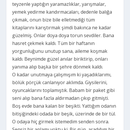
teyzenle yaptığın yaramazlıklar, yarışmalar,
yemek yedirme kandırmacaları, dedenle balığa
çıkmak, onun bize bile elletmediği tüm
kitaplarını karıştırmak şimdi bakınca ne kadar
güzelmiş. Onlar doya doya torun sevdiler. Bana
hasret çekmek kaldı. Tüm bir haftanın
yorgunluğunu unutup sana, aileme koşmak
kaldı. Beynimde güzel anılar biriktirip, onları
yanıma alıp başka bir şehre dönmek kaldı.
O kadar unutmaya çalışmışım ki yaşadıklarımı,
bölük pörçük canlanıyor aklımda. Giysilerini,
oyuncaklarını toplamıştık. Babam bir paket gibi
seni alıp bana fazla aldırmadan çıkıp gitmişti.
Boş evde bana kalan bir beşikti. Yattığım odanın
bitişiğindeki odada bir beşik, üzerinde de bir tül.
O odaya hiç girmek istemedim senden sonra.
Sensiz bir anlamı yoktu ki. Bir gün, aradığım bir