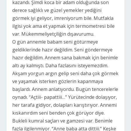
kazandı. Şimdi koca bir adam olduğunda son
derece sağlıklı ve güzel yemekler yediğini
görmek iyi geliyor, imreniyorum bile. Mutfakla
ilgisi yok ama et yapmak için termometresi bile
var. Mükemmeliyetçiliğin dışavurumu.
O gün annemle babam seni götürmeye
geldiklerinde hazır değildim. Seni göndermeye
hazır değildim. Annem sana bakmak için benimle
altı ay kalmıştı. Daha fazlasını isteyemezdim.
Akşam yorgun argın gelip seni daha çok görmek
ve yaşamak isterken gözlerin kapanmaya
başlardı. Annem anlatıyordu. Bugün tencerelerle
oynadı. “Açtiii- papattiii…” Yürütecinde dolaşıyor,
her tarafa gidiyor, dolapları karıştırıyor. Annemi
kıskanırdım seni benden çok görüyor diye.
Bukleli kumral saçları ve gamzesi var. Benimle
fazla ilgilenmiyor. “Anne baba atta dittiii.” Keşke