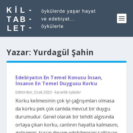
Yazar:
Yurdagül Şahin
Edebiyatın En Temel Konusu İnsan,
İnsanın En Temel Duygusu Korku
Editörden
,
Ocak 2020 - karanlık öyküler
Korku kelimesinin çok iyi çağrışımları olmasa
da korku pek çok canlıda mevcut bir duygu
durumudur. Genel olarak bir tehdit algısında
ortaya çıkan korku, canlının hayatta kalmasını,
gelişimini, türün devam edebilmesini sağlayan...