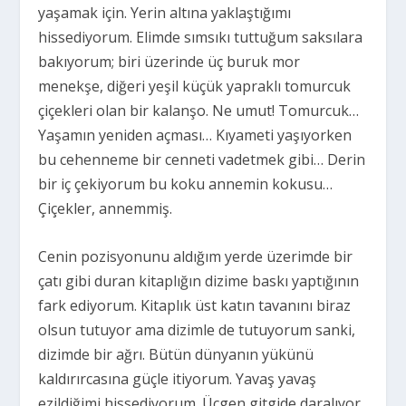
yaşamak için. Yerin altına yaklaştığımı
hissediyorum. Elimde sımsıkı tuttuğum saksılara
bakıyorum; biri üzerinde üç buruk mor
menekşe, diğeri yeşil küçük yapraklı tomurcuk
çiçekleri olan bir kalanşo. Ne umut! Tomurcuk…
Yaşamın yeniden açması… Kıyameti yaşıyorken
bu cehenneme bir cenneti vadetmek gibi… Derin
bir iç çekiyorum bu koku annemin kokusu…
Çiçekler, annemmiş.
Cenin pozisyonunu aldığım yerde üzerimde bir
çatı gibi duran kitaplığın dizime baskı yaptığının
fark ediyorum. Kitaplık üst katın tavanını biraz
olsun tutuyor ama dizimle de tutuyorum sanki,
dizimde bir ağrı. Bütün dünyanın yükünü
kaldırırcasına güçle itiyorum. Yavaş yavaş
ezildiğimi hissediyorum. Üçgen gitgide daralıyor.